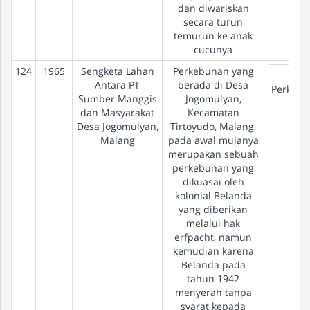
dan diwariskan
secara turun
temurun ke anak
cucunya
124
1965
Sengketa Lahan
Perkebunan yang
Eks-
Antara PT
berada di Desa
Perkeb
Sumber Manggis
Jogomulyan,
dan Masyarakat
Kecamatan
Desa Jogomulyan,
Tirtoyudo, Malang,
Malang
pada awal mulanya
merupakan sebuah
perkebunan yang
dikuasai oleh
kolonial Belanda
yang diberikan
melalui hak
erfpacht, namun
kemudian karena
Belanda pada
tahun 1942
menyerah tanpa
syarat kepada