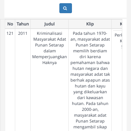
No
Tahun
Judul
Klip
Konfl
121
2011
Kriminalisasi
Pada tahun 1970-
Perkeb
Masyarakat Adat
an, masyarakat adat
Kelap
Punan Setarap
Punan Setarap
Sawi
dalam
memilih berdiam
Memperjuangkan
diri karena
Haknya
pemahaman bahwa
hutan negara dan
masyarakat adat tak
berhak apapun atas
hutan dan kayu
yang dikeluarkan
dari kawasan
hutan. Pada tahun
2000-an,
masyarakat adat
Punan Setarap
mengambil sikap