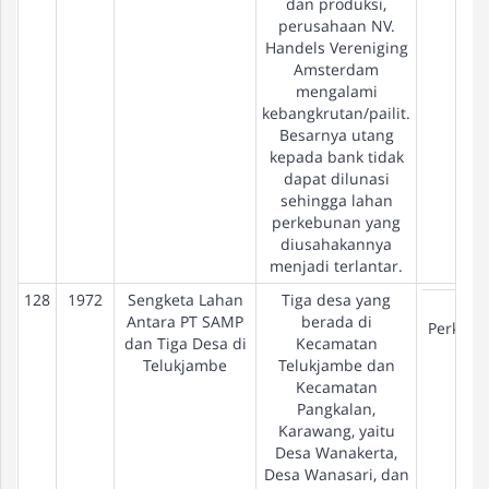
dan produksi,
perusahaan NV.
Handels Vereniging
Amsterdam
mengalami
kebangkrutan/pailit.
Besarnya utang
kepada bank tidak
dapat dilunasi
sehingga lahan
perkebunan yang
diusahakannya
menjadi terlantar.
128
1972
Sengketa Lahan
Tiga desa yang
Eks-
Antara PT SAMP
berada di
Perkeb
dan Tiga Desa di
Kecamatan
Telukjambe
Telukjambe dan
Kecamatan
Pangkalan,
Karawang, yaitu
Desa Wanakerta,
Desa Wanasari, dan