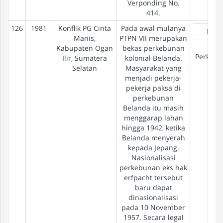
Verponding No.
414.
126
1981
Konflik PG Cinta
Pada awal mulanya
PTP
Manis,
PTPN VII merupakan
Eks-
Kabupaten Ogan
bekas perkebunan
Perkeb
Ilir, Sumatera
kolonial Belanda.
Selatan
Masyarakat yang
menjadi pekerja-
pekerja paksa di
perkebunan
Belanda itu masih
menggarap lahan
hingga 1942, ketika
Belanda menyerah
kepada Jepang.
Nasionalisasi
perkebunan eks hak
erfpacht tersebut
baru dapat
dinasionalisasi
pada 10 November
1957. Secara legal