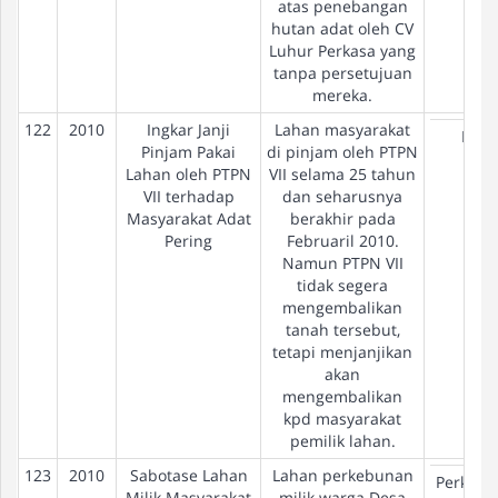
atas penebangan
hutan adat oleh CV
Luhur Perkasa yang
tanpa persetujuan
mereka.
122
2010
Ingkar Janji
Lahan masyarakat
PTP
Pinjam Pakai
di pinjam oleh PTPN
Lahan oleh PTPN
VII selama 25 tahun
VII terhadap
dan seharusnya
Masyarakat Adat
berakhir pada
Pering
Februaril 2010.
Namun PTPN VII
tidak segera
mengembalikan
tanah tersebut,
tetapi menjanjikan
akan
mengembalikan
kpd masyarakat
pemilik lahan.
123
2010
Sabotase Lahan
Lahan perkebunan
Perkeb
Milik Masyarakat
milik warga Desa