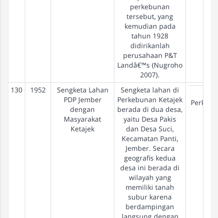
perkebunan
tersebut, yang
kemudian pada
tahun 1928
didirikanlah
perusahaan P&T
Landâ€™s (Nugroho
2007).
130
1952
Sengketa Lahan
Sengketa lahan di
Eks-
PDP Jember
Perkebunan Ketajek
Perkeb
dengan
berada di dua desa,
Masyarakat
yaitu Desa Pakis
Ketajek
dan Desa Suci,
Kecamatan Panti,
Jember. Secara
geografis kedua
desa ini berada di
wilayah yang
memiliki tanah
subur karena
berdampingan
langsung dengan