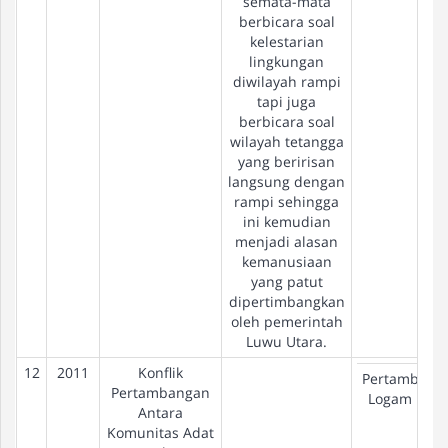
semata-mata
berbicara soal
kelestarian
lingkungan
diwilayah rampi
tapi juga
berbicara soal
wilayah tetangga
yang beririsan
langsung dengan
rampi sehingga
ini kemudian
menjadi alasan
kemanusiaan
yang patut
dipertimbangkan
oleh pemerintah
Luwu Utara.
12
2011
Konflik
Pertambang
Pertambangan
Logam Dasa
Antara
Komunitas Adat