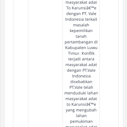
masyarakat adat
To Karunsiâ€™e
dengan PT. Vale
Indonesia terkait
masalah
kepemilikan
tanah
pertambangan di
Kabupaten Luwu
Timur. Konflik
terjadi antara
masyarakat adat
dengan PT.Vale
Indonesia
disebabkan
PT.Vale telah
menduduki lahan
masyarakat adat
to Karunsiâ€™e
yang mengubah
lahan
pemukiman
masyarakat adat