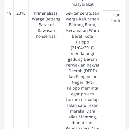
masyarakat
19
2010
Kriminalisasi
Sekitar seratusan
Hutan
Warga Battang
warga Kelurahan
Lindung
Barat di
Battang Barat,
Kawasan
Kecamatan Wara
Konservasi
Barat, Kota
Palopo
(21/04/2010)
mendatangi
gedung Dewan
Perwakian Rakyat
Daerah (DPRD)
dan Pengadilan
Negeri (PN)
Palopo meminta
agar proses
hukum terhadap
salah satu rekan
mereka, Dani
alias Mantong,
dihentikan.
Rencananya Dani