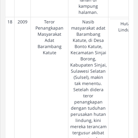
kampung
halaman.
18
2009
Teror
Nasib
Hutan
Penangkapan
masyarakat adat
Lindung
Masyarakat
Barambang
Adat
Katute, di Desa
Barambang
Bonto Katute,
Katute
Kecamatan Sinjai
Borong,
Kabupaten Sinjai,
Sulawesi Selatan
(Sulsel), makin
tak menentu.
Setelah didera
teror
penangkapan
dengan tuduhan
perusakan hutan
lindung, kini
mereka terancam
tergusur akibat