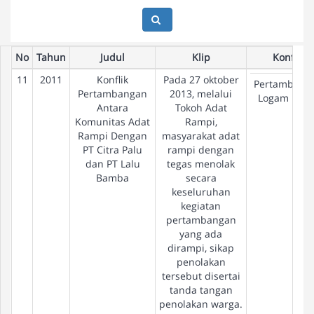
No
Tahun
Judul
Klip
Konflik
11
2011
Konflik
Pada 27 oktober
Pertambang
Pertambangan
2013, melalui
Logam Dasa
Antara
Tokoh Adat
Komunitas Adat
Rampi,
Rampi Dengan
masyarakat adat
PT Citra Palu
rampi dengan
dan PT Lalu
tegas menolak
Bamba
secara
keseluruhan
kegiatan
pertambangan
yang ada
dirampi, sikap
penolakan
tersebut disertai
tanda tangan
penolakan warga.