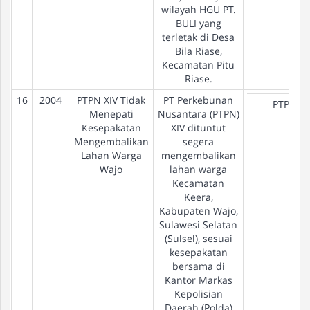
wilayah HGU PT.
BULI yang
terletak di Desa
Bila Riase,
Kecamatan Pitu
Riase.
16
2004
PTPN XIV Tidak
PT Perkebunan
PTPN
Menepati
Nusantara (PTPN)
Kesepakatan
XIV dituntut
Mengembalikan
segera
Lahan Warga
mengembalikan
Wajo
lahan warga
Kecamatan
Keera,
Kabupaten Wajo,
Sulawesi Selatan
(Sulsel), sesuai
kesepakatan
bersama di
Kantor Markas
Kepolisian
Daerah (Polda)