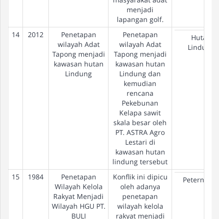
menjadi
lapangan golf.
14
2012
Penetapan
Penetapan
Hutan
wilayah Adat
wilayah Adat
Lindung
Tapong menjadi
Tapong menjadi
kawasan hutan
kawasan hutan
Lindung
Lindung dan
kemudian
rencana
Pekebunan
Kelapa sawit
skala besar oleh
PT. ASTRA Agro
Lestari di
kawasan hutan
lindung tersebut
15
1984
Penetapan
Konflik ini dipicu
Peternaka
Wilayah Kelola
oleh adanya
Rakyat Menjadi
penetapan
Wilayah HGU PT.
wilayah kelola
BULI
rakyat menjadi