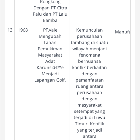
Rongkong
Dengan PT Citra
Palu dan PT Lalu
Bamba
13
1968
PT.Vale
Kemunculan
Manufactur
Mengubah
perusahaan
Lahan
tambang di suatu
Pemukiman
wilayah menjadi
Masyarakat
fenomena
Adat
bernuansa
Karunsiâ€™e
konflik berkaitan
Menjadi
dengan
Lapangan Golf.
pemanfaatan
ruang antara
perusahaan
dengan
masyarakat
setempat yang
terjadi di Luwu
Timur. Konflik
yang terjadi
antara