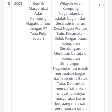
15
2005
Konflik
Wilayah Adat
HPH
Masyarakat
Kampung
Adat
Nagahulambu
Kampung
adalah bagian dari
Nagahulambu
desa administrasi
dengan PT
Desa Nagori Pondok
Toba Pulp
Bulu, Kecamatan
Lestari
Dolok Pangaribuan,
Kabupaten
Simalungun.
Meskipun berada di
Kabupaten
Simalungun,
Nagahulambu masih
merupakan bagian
dari sub etnis Batak
Toba. Dan untuk
mempertahankan
wilayah adatnya,
masyarakat harus
berjuang melawan
perampasan tanah