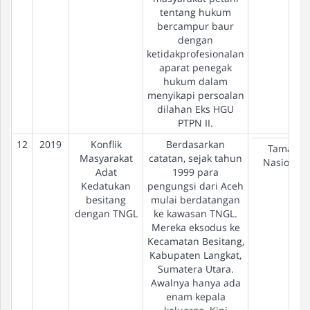
tentang hukum
bercampur baur
dengan
ketidakprofesionalan
aparat penegak
hukum dalam
menyikapi persoalan
dilahan Eks HGU
PTPN II.
12
2019
Konflik
Berdasarkan
Taman
Masyarakat
catatan, sejak tahun
Nasional
Adat
1999 para
Kedatukan
pengungsi dari Aceh
besitang
mulai berdatangan
dengan TNGL
ke kawasan TNGL.
Mereka eksodus ke
Kecamatan Besitang,
Kabupaten Langkat,
Sumatera Utara.
Awalnya hanya ada
enam kepala