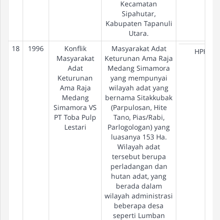
Kecamatan
Sipahutar,
Kabupaten Tapanuli
Utara.
18
1996
Konflik
Masyarakat Adat
HPH
Masyarakat
Keturunan Ama Raja
Adat
Medang Simamora
Keturunan
yang mempunyai
Ama Raja
wilayah adat yang
Medang
bernama Sitakkubak
Simamora VS
(Parpulosan, Hite
PT Toba Pulp
Tano, Pias/Rabi,
Lestari
Parlogologan) yang
luasanya 153 Ha.
Wilayah adat
tersebut berupa
perladangan dan
hutan adat, yang
berada dalam
wilayah administrasi
beberapa desa
seperti Lumban