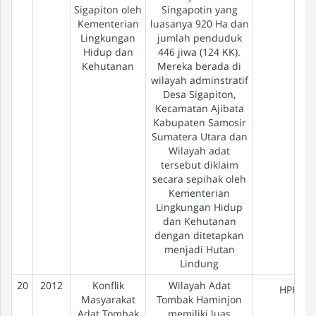
Sigapiton oleh
Singapotin yang
Kementerian
luasanya 920 Ha dan
Lingkungan
jumlah penduduk
Hidup dan
446 jiwa (124 KK).
Kehutanan
Mereka berada di
wilayah adminstratif
Desa Sigapiton,
Kecamatan Ajibata
Kabupaten Samosir
Sumatera Utara dan
Wilayah adat
tersebut diklaim
secara sepihak oleh
Kementerian
Lingkungan Hidup
dan Kehutanan
dengan ditetapkan
menjadi Hutan
Lindung
20
2012
Konflik
Wilayah Adat
HPH
Masyarakat
Tombak Haminjon
Adat Tombak
memiliki luas