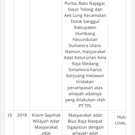
Purba, Batu Najagar,
Sosor Tolong dan
Aek Lung Kecamatan
Dolok Sanggul
Kabupaten
Humbang
Hasundutan
Sumatera Utara.
Namun, masyarakat
Adat Keturunan Ama
Raja Medang
Simamora harus
berjuang melawan
tindakan
perampasan atas
wilayah adatnya
yang dilakukan oleh
PT TPL
19
2018
Klaim Sepihak
Masyarakat adat
Hutan
Wilayah Adat
Bius Raja Naopat
Lindung
Masyarakat
Sigapition dengan
adat
wilayah adat