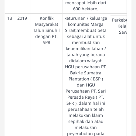
mencapai lebih dari
600 hektare.
13
2019
Konflik
keturunan / keluarga
Perkebuna
Masyarakat
komunitas Marga
Kelapa
Talun Sinuhil
Sirait,membuat peta
Sawit
dengan PT.
sebagai alat untuk
SPR
membuktikan
kepemilikan lahan /
tanah yang berada
didalam wilayah
HGU perusahaan PT.
Bakrie Sumatra
Plantation ( BSP )
dan HGU
Perusahaan PT. Sari
Persada Raya ( PT.
SPR ), dalam hal ini
perusahaan telah
melakukan klaim
sepihak dan atau
melakukan
peyerobotan pada