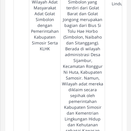
Wilayah Adat
Simbolon yang
Lindung
Masyarakat
terdiri dari Golat
Adat Golat
Barat dan Golat
Simbolon
Jongong merupakan
dengan
bagian dari Bius Si
Pemerintahan
Tolu Hae Horbo
Kabupaten
(Simbolon, Naibaho
Simosir Serta
dan Sitanggang).
KLHK
Berada di wilayah
administrasi Desa
Sijambur,
Kecamatan Ronggur
Ni Huta, Kabupaten
Samosir. Namun,
Wilayah adat mereka
diklaim secara
sepihak oleh
pemerintahan
Kabupaten Simosir
dan Kementrian
Lingkungan Hidup
dan Kehutanan
sebagai Kawasan