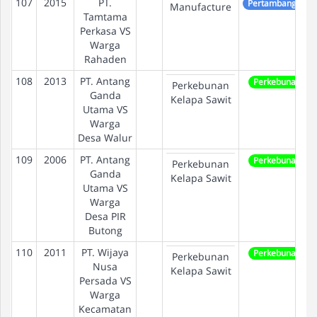
107
2015
PT.
Pertambangan
Manufacture
Tamtama
Perkasa VS
Warga
Rahaden
108
2013
PT. Antang
Perkebunan
Perkebunan
Ganda
Kelapa Sawit
Utama VS
Warga
Desa Walur
109
2006
PT. Antang
Perkebunan
Perkebunan
Ganda
Kelapa Sawit
Utama VS
Warga
Desa PIR
Butong
110
2011
PT. Wijaya
Perkebunan
Perkebunan
Nusa
Kelapa Sawit
Persada VS
Warga
Kecamatan