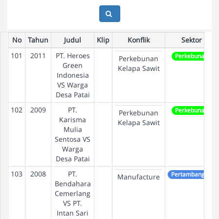
No
Tahun
Judul
Klip
Konflik
Sektor
101
2011
PT. Heroes
Perkebunan
Perkebunan
Green
Kelapa Sawit
Indonesia
VS Warga
Desa Patai
102
2009
PT.
Perkebunan
Perkebunan
Karisma
Kelapa Sawit
Mulia
Sentosa VS
Warga
Desa Patai
103
2008
PT.
Pertambangan
Manufacture
Bendahara
Cemerlang
VS PT.
Intan Sari