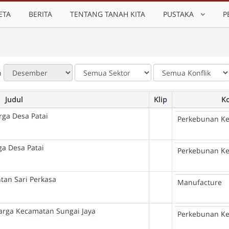
ETA
BERITA
TENTANG TANAH KITA
PUSTAKA
P
n
Judul
Klip
Ko
rga Desa Patai
Perkebunan Ke
ga Desa Patai
Perkebunan Ke
tan Sari Perkasa
Manufacture
Warga Kecamatan Sungai Jaya
Perkebunan Ke