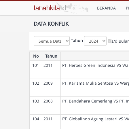
BERANDA
P
DATA KONFLIK
Tahun
s/d Bula
No
Tahun
101
2011
PT. Heroes Green Indonesia VS Wa
102
2009
PT. Karisma Mulia Sentosa VS War
103
2008
PT. Bendahara Cemerlang VS PT. In
104
2011
PT. Globalindo Agung Lestari VS 