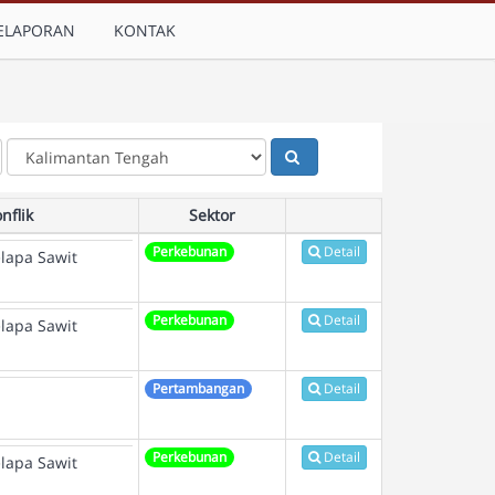
ELAPORAN
KONTAK
nflik
Sektor
Perkebunan
Detail
lapa Sawit
Perkebunan
Detail
lapa Sawit
Pertambangan
Detail
Perkebunan
Detail
lapa Sawit