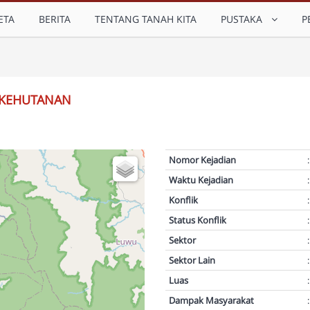
ETA
BERITA
TENTANG TANAH KITA
PUSTAKA
P
 KEHUTANAN
Nomor Kejadian
:
Waktu Kejadian
:
Konflik
:
Status Konflik
:
Sektor
:
Sektor Lain
:
Luas
:
Dampak Masyarakat
: