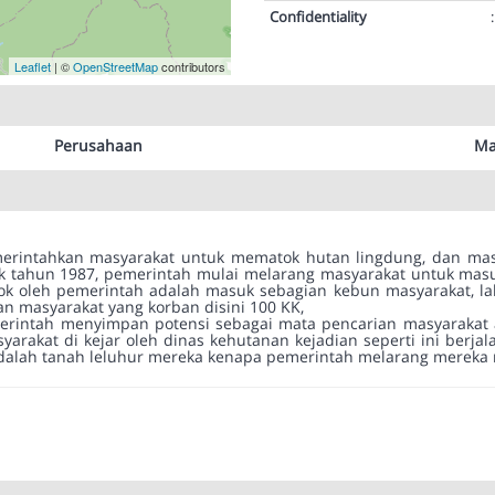
Confidentiality
:
Leaflet
| ©
OpenStreetMap
contributors
Perusahaan
Ma
rintahkan masyarakat untuk mematok hutan lingdung, dan masy
 tahun 1987, pemerintah mulai melarang masyarakat untuk mas
ok oleh pemerintah adalah masuk sebagian kebun masyarakat, l
an masyarakat yang korban disini 100 KK,
rintah menyimpan potensi sebagai mata pencarian masyarakat a
arakat di kejar oleh dinas kehutanan kejadian seperti ini berja
i adalah tanah leluhur mereka kenapa pemerintah melarang mereka