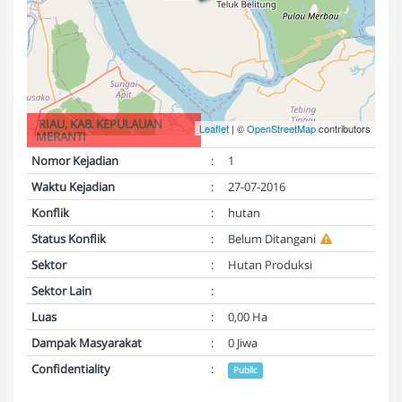
RIAU, KAB. KEPULAUAN
Leaflet
| ©
OpenStreetMap
contributors
MERANTI
Nomor Kejadian
:
1
Waktu Kejadian
:
27-07-2016
Konflik
:
hutan
Status Konflik
:
Belum Ditangani
Sektor
:
Hutan Produksi
Sektor Lain
:
Luas
:
0,00 Ha
Dampak Masyarakat
:
0 Jiwa
Confidentiality
:
Public