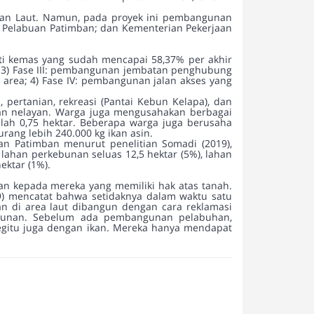
ngan Laut. Namun, pada proyek ini pembangunan
g Pelabuan Patimban; dan Kementerian Pekerjaan
ti kemas yang sudah mencapai 58,37% per akhir
; 3) Fase III: pembangunan jembatan penghubung
area; 4) Fase IV: pembangunan jalan akses yang
pertanian, rekreasi (Pantai Kebun Kelapa), dan
an nelayan. Warga juga mengusahakan berbagai
alah 0,75 hektar. Beberapa warga juga berusaha
ang lebih 240.000 kg ikan asin.
n Patimban menurut penelitian Somadi (2019),
 lahan perkebunan seluas 12,5 hektar (5%), lahan
ektar (1%).
an kepada mereka yang memiliki hak atas tanah.
) mencatat bahwa setidaknya dalam waktu satu
n di area laut dibangun dengan cara reklamasi
nurunan. Sebelum ada pembangunan pelabuhan,
Begitu juga dengan ikan. Mereka hanya mendapat