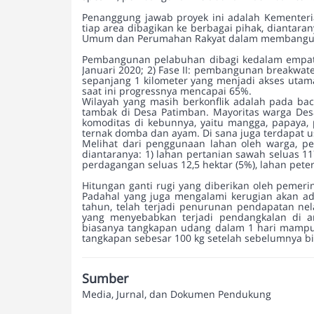
Penanggung jawab proyek ini adalah Kementeri
tiap area dibagikan ke berbagai pihak, dianta
Umum dan Perumahan Rakyat dalam membangun 
Pembangunan pelabuhan dibagi kedalam empat f
Januari 2020; 2) Fase II: pembangunan breakwa
sepanjang 1 kilometer yang menjadi akses utam
saat ini progressnya mencapai 65%.
Wilayah yang masih berkonflik adalah pada bac
tambak di Desa Patimban. Mayoritas warga De
komoditas di kebunnya, yaitu mangga, papaya, 
ternak domba dan ayam. Di sana juga terdapat u
Melihat dari penggunaan lahan oleh warga, p
diantaranya: 1) lahan pertanian sawah seluas 11
perdagangan seluas 12,5 hektar (5%), lahan peter
Hitungan ganti rugi yang diberikan oleh pemer
Padahal yang juga mengalami kerugian akan a
tahun, telah terjadi penurunan pendapatan ne
yang menyebabkan terjadi pendangkalan di a
biasanya tangkapan udang dalam 1 hari mampu m
tangkapan sebesar 100 kg setelah sebelumnya bi
Sumber
Media, Jurnal, dan Dokumen Pendukung