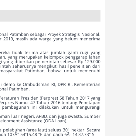
al Patimban sebagai Proyek Strategis Nasional.
er 2019, masih ada warga yang belum menerima
ka tidak terima atas jumlah ganti rugi yang
mban, yang merupakan kelompok penggarap lahan
i yang diberikan pemerintah sebesar Rp 129.000
ntah seharusnya mengikuti hasil penelitian dari
h masyarakat Patimban, bahwa untuk memenuhi
ksi demo ke Ombudsman RI, DPR RI, Kementerian
onal Patimban.
raturan Presiden (Perpres) 58 Tahun 2017 yang
 Perpres Nomor 47 Tahun 2016 tentang Penetapan
h, pembagunan ini dilakukan untuk mengurangi
jaman luar negeri, APBD, dan juga swasta. Sumber
evelopment Assistance (ODA Loan).
ea pelabuhan (area laut) seluas 301 hektar. Secara
a 107Â° 54'15.48 "E dan pada 6Â° 14'37,73" S.