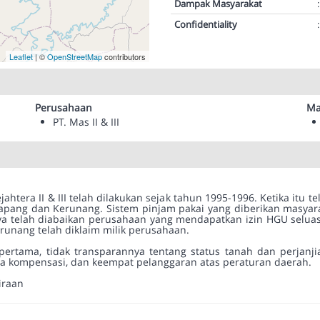
Dampak Masyarakat
:
Confidentiality
:
Leaflet
| ©
OpenStreetMap
contributors
Perusahaan
Ma
PT. Mas II & III
jahtera II & III telah dilakukan sejak tahun 1995-1996. Ketika itu 
pang dan Kerunang. Sistem pinjam pakai yang diberikan masyara
nya telah diabaikan perusahaan yang mendapatkan izin HGU seluas
runang telah diklaim milik perusahaan.
pertama, tidak transparannya tentang status tanah dan perjanj
nya kompensasi, dan keempat pelanggaran atas peraturan daerah.
iraan