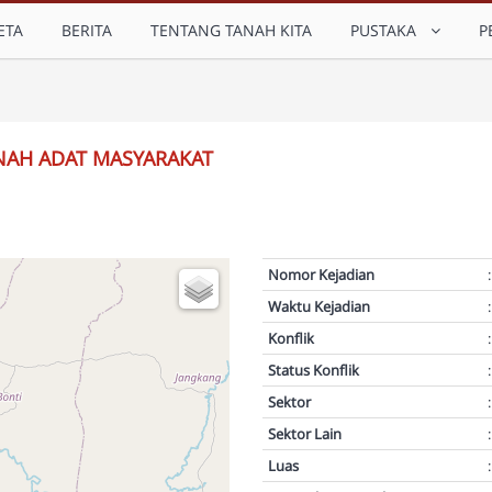
ETA
BERITA
TENTANG TANAH KITA
PUSTAKA
P
 TANAH ADAT MASYARAKAT
Nomor Kejadian
:
Waktu Kejadian
:
Konflik
:
Status Konflik
:
Sektor
:
Sektor Lain
:
Luas
: