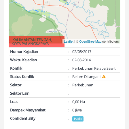
KALIMANTAN TENGAH,
Leaflet
| ©
OpenStreetMap
contributors
KOTA PALANGKARAYA
Nomor Kejadian
:
02/08/2017
Waktu Kejadian
:
02-08-2014
Konflik
:
Perkebunan Kelapa Sawit
Status Konflik
:
Belum Ditangani
Sektor
:
Perkebunan
Sektor Lain
:
Luas
:
0,00 Ha
Dampak Masyarakat
:
0 Jiwa
Confidentiality
:
Public