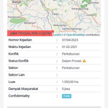
JAWA TENGAH, KAB. CILACAP
Leaflet
| ©
OpenStreetMap
contributors
Nomor Kejadian
:
07/04/2023
Waktu Kejadian
:
01-02-2021
Konflik
:
Perkebunan
Status Konflik
:
Dalam Proses
Sektor
:
Perkebunan
Sektor Lain
:
Luas
:
1.050,00 Ha
Dampak Masyarakat
:
0 Jiwa
Confidentiality
:
Public