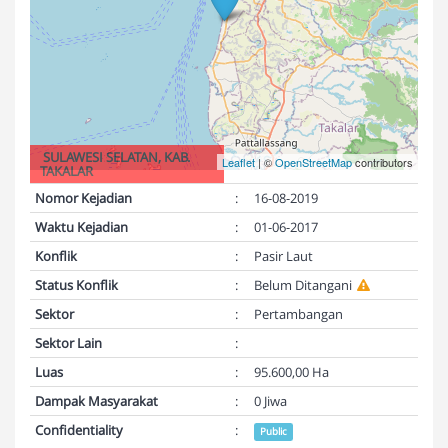
SULAWESI SELATAN, KAB.
Leaflet
| ©
OpenStreetMap
contributors
TAKALAR
Nomor Kejadian
:
16-08-2019
Waktu Kejadian
:
01-06-2017
Konflik
:
Pasir Laut
Status Konflik
:
Belum Ditangani
Sektor
:
Pertambangan
Sektor Lain
:
Luas
:
95.600,00 Ha
Dampak Masyarakat
:
0 Jiwa
Confidentiality
:
Public