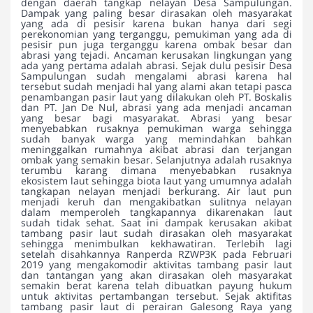
dengan daerah tangkap nelayan Desa Sampulungan.
Dampak yang paling besar dirasakan oleh masyarakat
yang ada di pesisir karena bukan hanya dari segi
perekonomian yang terganggu, pemukiman yang ada di
pesisir pun juga terganggu karena ombak besar dan
abrasi yang tejadi. Ancaman kerusakan lingkungan yang
ada yang pertama adalah abrasi. Sejak dulu pesisir Desa
Sampulungan sudah mengalami abrasi karena hal
tersebut sudah menjadi hal yang alami akan tetapi pasca
penambangan pasir laut yang dilakukan oleh PT. Boskalis
dan PT. Jan De Nul, abrasi yang ada menjadi ancaman
yang besar bagi masyarakat. Abrasi yang besar
menyebabkan rusaknya pemukiman warga sehingga
sudah banyak warga yang memindahkan bahkan
meninggalkan rumahnya akibat abrasi dan terjangan
ombak yang semakin besar. Selanjutnya adalah rusaknya
terumbu karang dimana menyebabkan rusaknya
ekosistem laut sehingga biota laut yang umumnya adalah
tangkapan nelayan menjadi berkurang. Air laut pun
menjadi keruh dan mengakibatkan sulitnya nelayan
dalam memperoleh tangkapannya dikarenakan laut
sudah tidak sehat. Saat ini dampak kerusakan akibat
tambang pasir laut sudah dirasakan oleh masyarakat
sehingga menimbulkan kekhawatiran. Terlebih lagi
setelah disahkannya Ranperda RZWP3K pada Februari
2019 yang mengakomodir aktivitas tambang pasir laut
dan tantangan yang akan dirasakan oleh masyarakat
semakin berat karena telah dibuatkan payung hukum
untuk aktivitas pertambangan tersebut. Sejak aktifitas
tambang pasir laut di perairan Galesong Raya yang