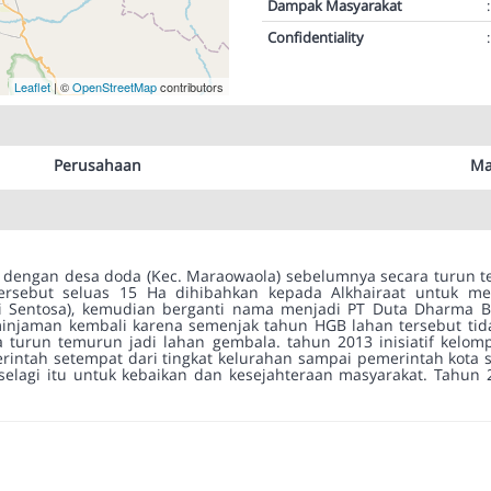
Dampak Masyarakat
:
Confidentiality
:
Leaflet
| ©
OpenStreetMap
contributors
Perusahaan
Ma
 dengan desa doda (Kec. Maraowaola) sebelumnya secara turun
ersebut seluas 15 Ha dihibahkan kepada Alkhairaat untuk m
ari Sentosa), kemudian berganti nama menjadi PT Duta Dharma 
injaman kembali karena semenjak tahun HGB lahan tersebut tid
 turun temurun jadi lahan gembala. tahun 2013 inisiatif kelo
intah setempat dari tingkat kelurahan sampai pemerintah kota
selagi itu untuk kebaikan dan kesejahteraan masyarakat. Tahun 