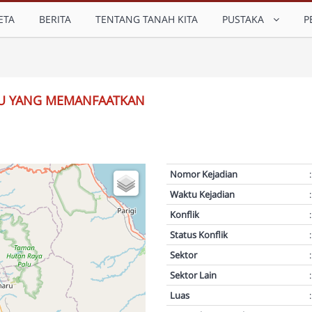
ETA
BERITA
TENTANG TANAH KITA
PUSTAKA
P
YU YANG MEMANFAATKAN
Nomor Kejadian
:
Waktu Kejadian
:
Konflik
:
Status Konflik
:
Sektor
:
Sektor Lain
:
Luas
: