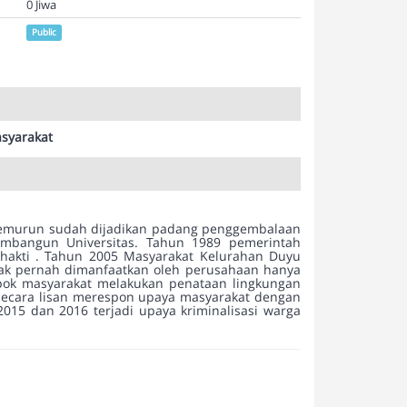
0 Jiwa
Public
syarakat
 temurun sudah dijadikan padang penggembalaan
embangun Universitas. Tahun 1989 pemerintah
Bhakti . Tahun 2005 Masyarakat Kelurahan Duyu
ak pernah dimanfaatkan oleh perusahaan hanya
mpok masyarakat melakukan penataan lingkungan
 secara lisan merespon upaya masyarakat dengan
2015 dan 2016 terjadi upaya kriminalisasi warga