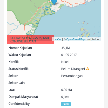
SULAWESI TENGGARA, KAB.
Leaflet
| ©
OpenStreetMap
contributors
KONAWE SELATAN
Nomor Kejadian
:
35_IM
Waktu Kejadian
:
01-05-2017
Konflik
:
Nikel
Status Konflik
:
Belum Ditangani
Sektor
:
Pertambangan
Sektor Lain
:
Luas
:
0,00 Ha
Dampak Masyarakat
:
0 Jiwa
Confidentiality
:
Public