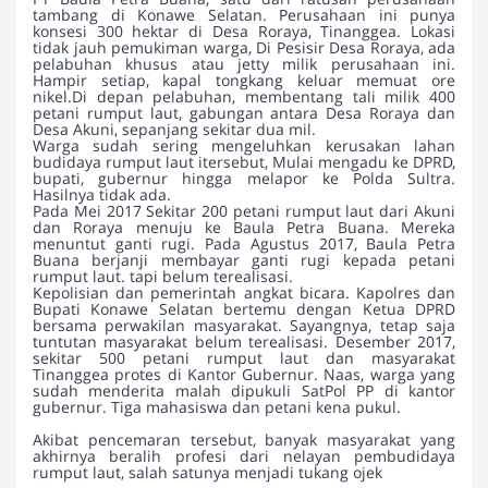
tambang di Konawe Selatan. Perusahaan ini punya
konsesi 300 hektar di Desa Roraya, Tinanggea. Lokasi
tidak jauh pemukiman warga, Di Pesisir Desa Roraya, ada
pelabuhan khusus atau jetty milik perusahaan ini.
Hampir setiap, kapal tongkang keluar memuat ore
nikel.Di depan pelabuhan, membentang tali milik 400
petani rumput laut, gabungan antara Desa Roraya dan
Desa Akuni, sepanjang sekitar dua mil.
Warga sudah sering mengeluhkan kerusakan lahan
budidaya rumput laut itersebut, Mulai mengadu ke DPRD,
bupati, gubernur hingga melapor ke Polda Sultra.
Hasilnya tidak ada.
Pada Mei 2017 Sekitar 200 petani rumput laut dari Akuni
dan Roraya menuju ke Baula Petra Buana. Mereka
menuntut ganti rugi. Pada Agustus 2017, Baula Petra
Buana berjanji membayar ganti rugi kepada petani
rumput laut. tapi belum terealisasi.
Kepolisian dan pemerintah angkat bicara. Kapolres dan
Bupati Konawe Selatan bertemu dengan Ketua DPRD
bersama perwakilan masyarakat. Sayangnya, tetap saja
tuntutan masyarakat belum terealisasi. Desember 2017,
sekitar 500 petani rumput laut dan masyarakat
Tinanggea protes di Kantor Gubernur. Naas, warga yang
sudah menderita malah dipukuli SatPol PP di kantor
gubernur. Tiga mahasiswa dan petani kena pukul.
Akibat pencemaran tersebut, banyak masyarakat yang
akhirnya beralih profesi dari nelayan pembudidaya
rumput laut, salah satunya menjadi tukang ojek