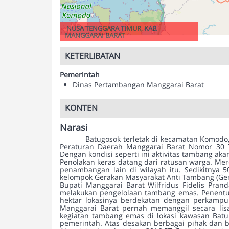
NUSA TENGGARA TIMUR, KAB.
MANGGARAI BARAT
KETERLIBATAN
Pemerintah
Dinas Pertambangan Manggarai Barat
KONTEN
Narasi
Batugosok terletak di kecamatan Komodo, 
Peraturan Daerah Manggarai Barat Nomor 30 
Dengan kondisi seperti ini aktivitas tambang a
Penolakan keras datang dari ratusan warga. Me
penambangan lain di wilayah itu. Sedikitnya 
kelompok Gerakan Masyarakat Anti Tambang (Ger
Bupati Manggarai Barat Wilfridus Fidelis Pra
melakukan pengelolaan tambang emas. Penentua
hektar lokasinya berdekatan dengan perkampu
Manggarai Barat pernah memanggil secara li
kegiatan tambang emas di lokasi kawasan Bat
pemerintah. Atas desakan berbagai pihak dan b