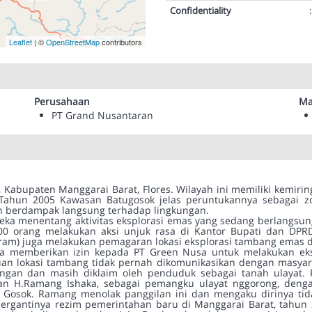
Confidentiality
:
Leaflet
| ©
OpenStreetMap
contributors
Perusahaan
Ma
PT Grand Nusantaran
Kabupaten Manggarai Barat, Flores. Wilayah ini memiliki kemirin
Tahun 2005 Kawasan Batugosok jelas peruntukannya sebagai zo
kan berdampak langsung terhadap lingkungan.
reka menentang aktivitas eksplorasi emas yang sedang berlangsun
500 orang melakukan aksi unjuk rasa di Kantor Bupati dan DPRD
am) juga melakukan pemagaran lokasi eksplorasi tambang emas d
nda memberikan izin kepada PT Green Nusa untuk melakukan ek
n lokasi tambang tidak pernah dikomunikasikan dengan masyarak
ngan dan masih diklaim oleh penduduk sebagai tanah ulayat.
san H.Ramang Ishaka, sebagai pemangku ulayat nggorong, deng
u Gosok. Ramang menolak panggilan ini dan mengaku dirinya t
ergantinya rezim pemerintahan baru di Manggarai Barat, tahun