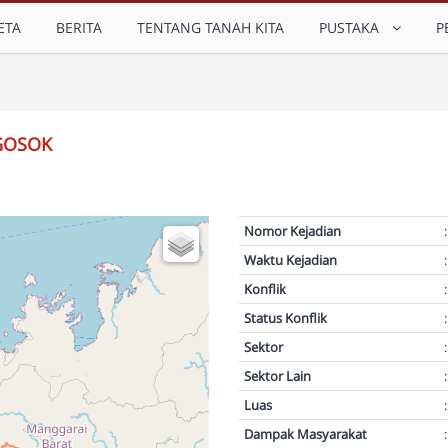
ETA
BERITA
TENTANG TANAH KITA
PUSTAKA
P
GOSOK
Nomor Kejadian
:
Waktu Kejadian
:
Konflik
:
Status Konflik
:
Sektor
:
Sektor Lain
:
Luas
:
Dampak Masyarakat
: