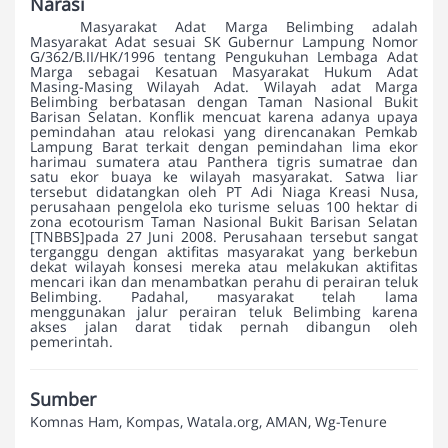
Narasi
Masyarakat Adat Marga Belimbing adalah
Masyarakat Adat sesuai SK Gubernur Lampung Nomor
G/362/B.II/HK/1996 tentang Pengukuhan Lembaga Adat
Marga sebagai Kesatuan Masyarakat Hukum Adat
Masing-Masing Wilayah Adat. Wilayah adat Marga
Belimbing berbatasan dengan Taman Nasional Bukit
Barisan Selatan. Konflik mencuat karena adanya upaya
pemindahan atau relokasi yang direncanakan Pemkab
Lampung Barat terkait dengan pemindahan lima ekor
harimau sumatera atau Panthera tigris sumatrae dan
satu ekor buaya ke wilayah masyarakat. Satwa liar
tersebut didatangkan oleh PT Adi Niaga Kreasi Nusa,
perusahaan pengelola eko turisme seluas 100 hektar di
zona ecotourism Taman Nasional Bukit Barisan Selatan
[TNBBS]pada 27 Juni 2008. Perusahaan tersebut sangat
terganggu dengan aktifitas masyarakat yang berkebun
dekat wilayah konsesi mereka atau melakukan aktifitas
mencari ikan dan menambatkan perahu di perairan teluk
Belimbing. Padahal, masyarakat telah lama
menggunakan jalur perairan teluk Belimbing karena
akses jalan darat tidak pernah dibangun oleh
pemerintah.
Sumber
Komnas Ham, Kompas, Watala.org, AMAN, Wg-Tenure