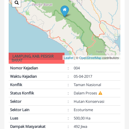
LAMPUNG, KAB. PESISIR
Leaflet
| ©
OpenStreetMap
contributors
BARAT
Nomor Kejadian
:
004
Waktu Kejadian
:
05-04-2017
Konflik
:
Taman Nasional
Status Konflik
:
Dalam Proses
Sektor
:
Hutan Konservasi
Sektor Lain
:
Ecoturisme
Luas
:
500,00 Ha
Dampak Masyarakat
:
492 Jiwa