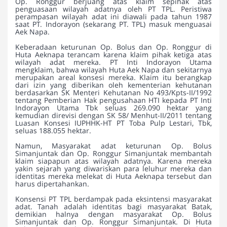
Op. Ronggur berjuang atas klaim sepihak atas
penguasaan wilayah adatnya oleh PT TPL. Peristiwa
perampasan wilayah adat ini diawali pada tahun 1987
saat PT. Indorayon (sekarang PT. TPL) masuk menguasai
Aek Napa.
Keberadaan keturunan Op. Bolus dan Op. Ronggur di
Huta Aeknapa terancam karena klaim pihak ketiga atas
wilayah adat mereka. PT Inti Indorayon Utama
mengklaim, bahwa wilayah Huta Aek Napa dan sekitarnya
merupakan areal konsesi mereka. Klaim itu berangkap
dari izin yang diberikan oleh kementerian kehutanan
berdasarkan SK Menteri Kehutanan No 493/Kpts-II/1992
tentang Pemberian Hak pengusahaan HTI kepada PT Inti
Indorayon Utama Tbk seluas 269.090 hektar yang
kemudian direvisi dengan SK 58/ Menhut-II/2011 tentang
Luasan Konsesi IUPHHK-HT PT Toba Pulp Lestari, Tbk,
seluas 188.055 hektar.
Namun, Masyarakat adat keturunan Op. Bolus
Simanjuntak dan Op. Ronggur Simanjuntak membantah
klaim siapapun atas wilayah adatnya. Karena mereka
yakin sejarah yang diwariskan para leluhur mereka dan
identitas mereka melekat di Huta Aeknapa tersebut dan
harus dipertahankan.
Konsensi PT TPL berdampak pada eksintensi masyarakat
adat. Tanah adalah identitas bagi masyarakat Batak,
demikian halnya dengan masyarakat Op. Bolus
Simanjuntak dan Op. Ronggur Simanjuntak. Di Huta