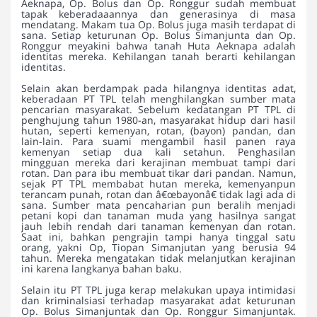
Aeknapa, Op. Bolus dan Op. Ronggur sudah membuat
tapak keberadaaannya dan generasinya di masa
mendatang. Makam tua Op. Bolus juga masih terdapat di
sana. Setiap keturunan Op. Bolus Simanjunta dan Op.
Ronggur meyakini bahwa tanah Huta Aeknapa adalah
identitas mereka. Kehilangan tanah berarti kehilangan
identitas.
Selain akan berdampak pada hilangnya identitas adat,
keberadaan PT TPL telah menghilangkan sumber mata
pencarian masyarakat. Sebelum kedatangan PT TPL di
penghujung tahun 1980-an, masyarakat hidup dari hasil
hutan, seperti kemenyan, rotan, (bayon) pandan, dan
lain-lain. Para suami mengambil hasil panen raya
kemenyan setiap dua kali setahun. Penghasilan
mingguan mereka dari kerajinan membuat tampi dari
rotan. Dan para ibu membuat tikar dari pandan. Namun,
sejak PT TPL membabat hutan mereka, kemenyanpun
terancam punah, rotan dan â€œbayonâ€ tidak lagi ada di
sana. Sumber mata pencaharian pun beralih menjadi
petani kopi dan tanaman muda yang hasilnya sangat
jauh lebih rendah dari tanaman kemenyan dan rotan.
Saat ini, bahkan pengrajin tampi hanya tinggal satu
orang, yakni Op, Tiopan Simanjutan yang berusia 94
tahun. Mereka mengatakan tidak melanjutkan kerajinan
ini karena langkanya bahan baku.
Selain itu PT TPL juga kerap melakukan upaya intimidasi
dan kriminalsiasi terhadap masyarakat adat keturunan
Op. Bolus Simanjuntak dan Op. Ronggur Simanjuntak.