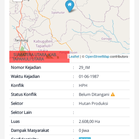
SUMATERA UTARA, KAB.
Leaflet
| ©
OpenStreetMap
contributors
TAPANULI UTARA
Nomor Kejadian
:
29_IM
Waktu Kejadian
:
01-06-1987
Konflik
:
HPH
Status Konflik
:
Belum Ditangani
Sektor
:
Hutan Produksi
Sektor Lain
:
Luas
:
2.608,00 Ha
Dampak Masyarakat
:
0 Jiwa