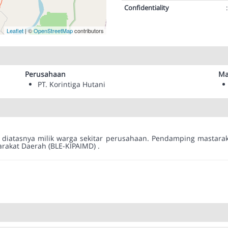
Confidentiality
:
Leaflet
| ©
OpenStreetMap
contributors
Perusahaan
Ma
PT. Korintiga Hutani
iatasnya milik warga sekitar perusahaan. Pendamping mastaraka
rakat Daerah (BLE-KIPAIMD) .