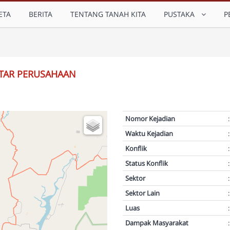
ETA
BERITA
TENTANG TANAH KITA
PUSTAKA
P
ITAR PERUSAHAAN
Nomor Kejadian
:
Waktu Kejadian
:
Konflik
:
Status Konflik
:
Sektor
:
Sektor Lain
:
Luas
:
Dampak Masyarakat
: