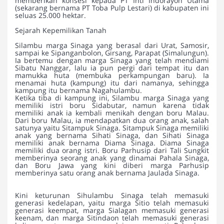
memberikan konsesi kepada PT Inti Indorayon Utama
(sekarang bernama PT Toba Pulp Lestari) di kabupaten ini
seluas 25.000 hektar.
Sejarah Kepemilikan Tanah
Silambu marga Sinaga yang berasal dari Urat, Samosir,
sampai ke Sipanganbolon, Girsang, Parapat (Simalungun).
Ia bertemu dengan marga Sinaga yang telah mendiami
Sibatu Nanggar, lalu ia pun pergi dari tempat itu dan
mamukka huta (membuka perkampungan baru). Ia
menamai huta (kampung) itu dari namanya, sehingga
kampung itu bernama Nagahulambu.
Ketika tiba di kampung ini, Silambu marga Sinaga yang
memiliki istri boru Sidabutar, namun karena tidak
memiliki anak ia kembali menikah dengan boru Malau.
Dari boru Malau, ia mendapatkan dua orang anak, salah
satunya yaitu Sitampuk Sinaga. Sitampuk Sinaga memiliki
anak yang bernama Sihati Sinaga, dan Sihati Sinaga
memiliki anak bernama Diama Sinaga. Diama Sinaga
memiliki dua orang istri. Boru Parhusip dari Tali Sungkit
memberinya seorang anak yang dinamai Pahala Sinaga,
dan Boru Jawa yang kini diberi marga Parhusip
memberinya satu orang anak bernama Jaulada Sinaga.
Kini keturunan Sihulambu Sinaga telah memasuki
generasi kedelapan, yaitu marga Sitio telah memasuki
generasi keempat, marga Sialagan memasuki generasi
keenam, dan marga Sitindaon telah memasuki generasi