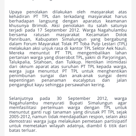
Upaya penolakan dilakukan oleh masyarakat atas
kehadiran PT TPL dan terkadang masyarakat harus
berhadapan langsung dengan aparatus keamanan
khusunya Brimob. Aksi penolakan itu salah satunya
terjadi pada 17 September 2012. Warga Nagahulambu
bersama ratusan masyarakat Kecamatan Dolok
Panribuan, Kabupaten Simalungun yang bergabung
dalam Forum Mayarakat Tolak PT Toba Pulp Lestari (TPL)
melakukan aksi unjuk rasa di kantor TPL Sektor Aek Nauli.
Mereka menuntut PT TPL mengembalikan lahan
pertanian warga yang diserobot TPL, yakni di Parjoringan,
Talukpalia, Sitahoan, dan Tukkup. Hentikan intimidasi
dari oknum aparat atas suruhan PT TPL kepada warga,
warga juga menuntut PT TPL untuk menghentikan
penimbunan sungai dan anak-anak sungai demi
kepentingan penanaman eucalyptus dan jalan
pengangkut kayu sehingga persawahan kering.
Selanjutnya pada 30 September 2012, warga
Nagahulambu menyurati Bupati Simalungun agar
memfasilitasi pertemuan warga dengan TPL untuk
menuntut ganti rugi tanaman yang dirusak PT TPL sejak
2005-2012, namun tidak mendapatkan respon, selain aksi
demostrasi warga juga melakukan pemetaan partisipatif
untuk memetakan wilayah adatnya, diambil 6 titik dari
batas terluar.