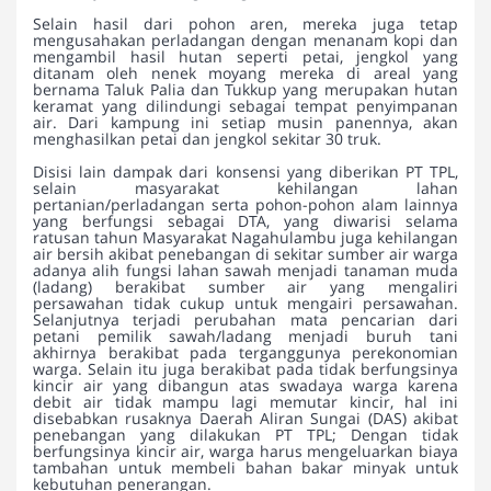
Selain hasil dari pohon aren, mereka juga tetap
mengusahakan perladangan dengan menanam kopi dan
mengambil hasil hutan seperti petai, jengkol yang
ditanam oleh nenek moyang mereka di areal yang
bernama Taluk Palia dan Tukkup yang merupakan hutan
keramat yang dilindungi sebagai tempat penyimpanan
air. Dari kampung ini setiap musin panennya, akan
menghasilkan petai dan jengkol sekitar 30 truk.
Disisi lain dampak dari konsensi yang diberikan PT TPL,
selain masyarakat kehilangan lahan
pertanian/perladangan serta pohon-pohon alam lainnya
yang berfungsi sebagai DTA, yang diwarisi selama
ratusan tahun Masyarakat Nagahulambu juga kehilangan
air bersih akibat penebangan di sekitar sumber air warga
adanya alih fungsi lahan sawah menjadi tanaman muda
(ladang) berakibat sumber air yang mengaliri
persawahan tidak cukup untuk mengairi persawahan.
Selanjutnya terjadi perubahan mata pencarian dari
petani pemilik sawah/ladang menjadi buruh tani
akhirnya berakibat pada terganggunya perekonomian
warga. Selain itu juga berakibat pada tidak berfungsinya
kincir air yang dibangun atas swadaya warga karena
debit air tidak mampu lagi memutar kincir, hal ini
disebabkan rusaknya Daerah Aliran Sungai (DAS) akibat
penebangan yang dilakukan PT TPL; Dengan tidak
berfungsinya kincir air, warga harus mengeluarkan biaya
tambahan untuk membeli bahan bakar minyak untuk
kebutuhan penerangan.