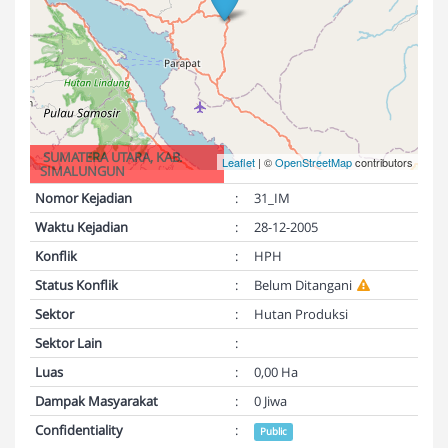
SUMATERA UTARA, KAB.
Leaflet
| ©
OpenStreetMap
contributors
SIMALUNGUN
Nomor Kejadian
:
31_IM
Waktu Kejadian
:
28-12-2005
Konflik
:
HPH
Status Konflik
:
Belum Ditangani
Sektor
:
Hutan Produksi
Sektor Lain
:
Luas
:
0,00 Ha
Dampak Masyarakat
:
0 Jiwa
Confidentiality
:
Public