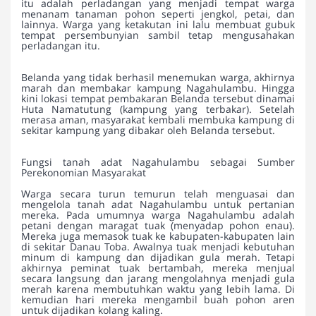
itu adalah perladangan yang menjadi tempat warga
menanam tanaman pohon seperti jengkol, petai, dan
lainnya. Warga yang ketakutan ini lalu membuat gubuk
tempat persembunyian sambil tetap mengusahakan
perladangan itu.
Belanda yang tidak berhasil menemukan warga, akhirnya
marah dan membakar kampung Nagahulambu. Hingga
kini lokasi tempat pembakaran Belanda tersebut dinamai
Huta Namatutung (kampung yang terbakar). Setelah
merasa aman, masyarakat kembali membuka kampung di
sekitar kampung yang dibakar oleh Belanda tersebut.
Fungsi tanah adat Nagahulambu sebagai Sumber
Perekonomian Masyarakat
Warga secara turun temurun telah menguasai dan
mengelola tanah adat Nagahulambu untuk pertanian
mereka. Pada umumnya warga Nagahulambu adalah
petani dengan maragat tuak (menyadap pohon enau).
Mereka juga memasok tuak ke kabupaten-kabupaten lain
di sekitar Danau Toba. Awalnya tuak menjadi kebutuhan
minum di kampung dan dijadikan gula merah. Tetapi
akhirnya peminat tuak bertambah, mereka menjual
secara langsung dan jarang mengolahnya menjadi gula
merah karena membutuhkan waktu yang lebih lama. Di
kemudian hari mereka mengambil buah pohon aren
untuk dijadikan kolang kaling.