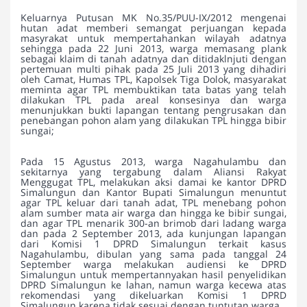
Keluarnya Putusan MK No.35/PUU-IX/2012 mengenai
hutan adat memberi semangat perjuangan kepada
masyrakat untuk mempertahankan wilayah adatnya
sehingga pada 22 Juni 2013, warga memasang plank
sebagai klaim di tanah adatnya dan ditidaklnjuti dengan
pertemuan multi pihak pada 25 Juli 2013 yang dihadiri
oleh Camat, Humas TPL, Kapolsek Tiga Dolok, masyarakat
meminta agar TPL membuktikan tata batas yang telah
dilakukan TPL pada areal konsesinya dan warga
menunjukkan bukti lapangan tentang pengrusakan dan
penebangan pohon alam yang dilakukan TPL hingga bibir
sungai;
Pada 15 Agustus 2013, warga Nagahulambu dan
sekitarnya yang tergabung dalam Aliansi Rakyat
Menggugat TPL, melakukan aksi damai ke kantor DPRD
Simalungun dan Kantor Bupati Simalungun menuntut
agar TPL keluar dari tanah adat, TPL menebang pohon
alam sumber mata air warga dan hingga ke bibir sungai,
dan agar TPL menarik 300-an brimob dari ladang warga
dan pada 2 September 2013, ada kunjungan lapangan
dari Komisi 1 DPRD Simalungun terkait kasus
Nagahulambu, dibulan yang sama pada tanggal 24
September warga melakukan audiensi ke DPRD
Simalungun untuk mempertannyakan hasil penyelidikan
DPRD Simalungun ke lahan, namun warga kecewa atas
rekomendasi yang dikeluarkan Komisi 1 DPRD
Simalungun karena tidak sesuai dengan tuntutan warga.