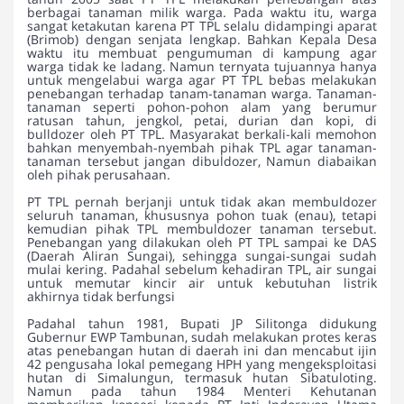
berbagai tanaman milik warga. Pada waktu itu, warga
sangat ketakutan karena PT TPL selalu didampingi aparat
(Brimob) dengan senjata lengkap. Bahkan Kepala Desa
waktu itu membuat pengumuman di kampung agar
warga tidak ke ladang. Namun ternyata tujuannya hanya
untuk mengelabui warga agar PT TPL bebas melakukan
penebangan terhadap tanam-tanaman warga. Tanaman-
tanaman seperti pohon-pohon alam yang berumur
ratusan tahun, jengkol, petai, durian dan kopi, di
bulldozer oleh PT TPL. Masyarakat berkali-kali memohon
bahkan menyembah-nyembah pihak TPL agar tanaman-
tanaman tersebut jangan dibuldozer, Namun diabaikan
oleh pihak perusahaan.
PT TPL pernah berjanji untuk tidak akan membuldozer
seluruh tanaman, khususnya pohon tuak (enau), tetapi
kemudian pihak TPL membuldozer tanaman tersebut.
Penebangan yang dilakukan oleh PT TPL sampai ke DAS
(Daerah Aliran Sungai), sehingga sungai-sungai sudah
mulai kering. Padahal sebelum kehadiran TPL, air sungai
untuk memutar kincir air untuk kebutuhan listrik
akhirnya tidak berfungsi
Padahal tahun 1981, Bupati JP Silitonga didukung
Gubernur EWP Tambunan, sudah melakukan protes keras
atas penebangan hutan di daerah ini dan mencabut ijin
42 pengusaha lokal pemegang HPH yang mengeksploitasi
hutan di Simalungun, termasuk hutan Sibatuloting.
Namun pada tahun 1984 Menteri Kehutanan