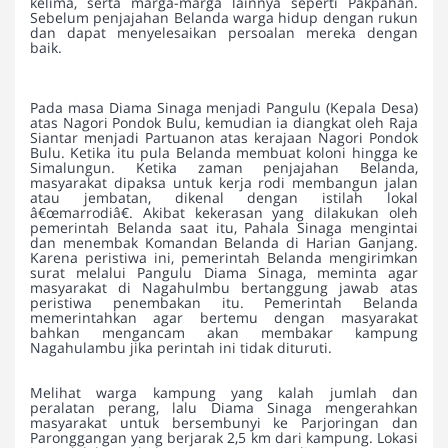
kelima, serta marga-marga lainnya seperti Pakpahan.
Sebelum penjajahan Belanda warga hidup dengan rukun
dan dapat menyelesaikan persoalan mereka dengan
baik.
Pada masa Diama Sinaga menjadi Pangulu (Kepala Desa)
atas Nagori Pondok Bulu, kemudian ia diangkat oleh Raja
Siantar menjadi Partuanon atas kerajaan Nagori Pondok
Bulu. Ketika itu pula Belanda membuat koloni hingga ke
Simalungun. Ketika zaman penjajahan Belanda,
masyarakat dipaksa untuk kerja rodi membangun jalan
atau jembatan, dikenal dengan istilah lokal
â€œmarrodiâ€. Akibat kekerasan yang dilakukan oleh
pemerintah Belanda saat itu, Pahala Sinaga mengintai
dan menembak Komandan Belanda di Harian Ganjang.
Karena peristiwa ini, pemerintah Belanda mengirimkan
surat melalui Pangulu Diama Sinaga, meminta agar
masyarakat di Nagahulmbu bertanggung jawab atas
peristiwa penembakan itu. Pemerintah Belanda
memerintahkan agar bertemu dengan masyarakat
bahkan mengancam akan membakar kampung
Nagahulambu jika perintah ini tidak dituruti.
Melihat warga kampung yang kalah jumlah dan
peralatan perang, lalu Diama Sinaga mengerahkan
masyarakat untuk bersembunyi ke Parjoringan dan
Paronggangan yang berjarak 2,5 km dari kampung. Lokasi