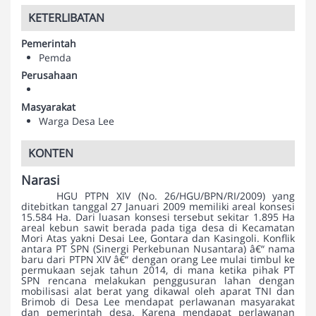
KETERLIBATAN
Pemerintah
Pemda
Perusahaan
Masyarakat
Warga Desa Lee
KONTEN
Narasi
HGU PTPN XIV (No. 26/HGU/BPN/RI/2009) yang
ditebitkan tanggal 27 Januari 2009 memiliki areal konsesi
15.584 Ha. Dari luasan konsesi tersebut sekitar 1.895 Ha
areal kebun sawit berada pada tiga desa di Kecamatan
Mori Atas yakni Desai Lee, Gontara dan Kasingoli. Konflik
antara PT SPN (Sinergi Perkebunan Nusantara) â€“ nama
baru dari PTPN XIV â€“ dengan orang Lee mulai timbul ke
permukaan sejak tahun 2014, di mana ketika pihak PT
SPN rencana melakukan penggusuran lahan dengan
mobilisasi alat berat yang dikawal oleh aparat TNI dan
Brimob di Desa Lee mendapat perlawanan masyarakat
dan pemerintah desa. Karena mendapat perlawanan