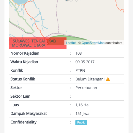
SULAWESI TENGAH, KAB.
Leaflet
| ©
OpenStreetMap
contributors
MOROWALI UTARA
Nomor Kejadian
:
108
Waktu Kejadian
:
09-05-2017
Konflik
:
PTPN
Status Konflik
:
Belum Ditangani
Sektor
:
Perkebunan
Sektor Lain
:
Luas
:
1,16 Ha
Dampak Masyarakat
:
151 Jiwa
Confidentiality
:
Public