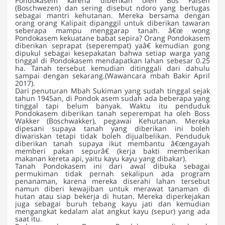
Pondokasem karena diberikan oleh Bos Faisen
(Boschwezen) dan sering disebut ndoro yang bertugas
sebagai mantri kehutanan. Mereka bersama dengan
orang orang Kalipait dipanggil untuk diberikan tawaran
seberapa mampu menggarap tanah. â€œ wong
Pondokasem kekuatane babat sepira? Orang Pondokasem
diberikan seprapat (seperempat) yaâ€ kemudian gong
dipukul sebagai kesepakatan bahwa setiap warga yang
tinggal di Pondokasem mendapatkan lahan sebesar 0.25
ha. Tanah tersebut kemudian ditinggali dari dahulu
sampai dengan sekarang.(Wawancara mbah Bakir April
2017).
Dari penuturan Mbah Sukiman yang sudah tinggal sejak
tahun 1945an, di Pondok asem sudah ada beberapa yang
tinggal tapi belum banyak. Waktu itu penduduk
Pondokasem diberikan tanah seperempat ha oleh Boss
Wakker (Boschwakker), pegawai Kehutanan. Mereka
dipesani supaya tanah yang diberikan ini boleh
diwariskan tetapi tidak boleh dijualbelikan. Penduduk
diberikan tanah supaya ikut membantu â€œngayah
memberi pakan sepurâ€ (kerja bakti memberikan
makanan kereta api, yaitu kayu kayu yang dibakar).
Tanah Pondokasem ini dari awal dibuka sebagai
permukiman tidak pernah sekalipun ada program
penanaman, karena mereka diserahi lahan tersebut
namun diberi kewajiban untuk merawat tanaman di
hutan atau siap bekerja di hutan. Mereka diperkejakan
juga sebagai buruh tebang kayu jati dan kemudian
mengangkat kedalam alat angkut kayu (sepur) yang ada
saat itu.