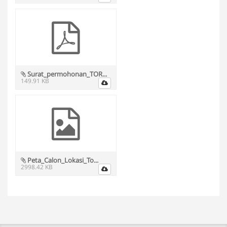
Surat_permohonan_TOR...
149.91 KB
Peta_Calon_Lokasi_To...
2998.42 KB