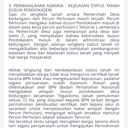
3. PERMASALAHAN AGRARIA : KEJELASAN STATUS TANAH
DUSUN PONDOKASEM
Saat ini sengketa tanah antara Pemerintah Desa
Kedungasri dan Perum Perhutani masih terjadi. Perum
Perhutani mengakui bahwa dusun Pondokasem masuk di
dalam peta kerja perum perhutani ( Tenorial ), sementara
itu Pemerintah desa juga mempunyai peta desa dan
latter C, yang menyatakan bahwa keberadaan dusun
Pondokasem masuk di dalam adminitrasi desa
kedungasri. Dengan adanya sengketa status tanah ini
mengakibatkan ada beberapa hambatan pembangunan
kawasan desa dan kejelasan status tanah yang menjadi
hak warga masyarakat.
Akibat langsung dari ketidakjelasan status tanah ini
menyebabkan warga tidak bisa mengurus sertifikat tanah
karena BPN tidak mau mengeluarkan keputusan, padahal
segala persyaratan sudah dipenuhi. Alasan yang
dikemukakan oleh BPN (Badan Pertanahan Nasional)
mengatakan wilayah dusun pondokasem desa
Kedungasri kecamatan Tegaldlimo, tanah pemukiman
seluas 72 Ha, yang diajukan kepada BPN terkait dengan
permohonan pembuatan sertifikat, oleh kepala ukur di
sarankan untuk menyelasaikan batas wilayah dengan
Perum Perhutani, mengingat wilayah tersebut menurut
Perum Perhutani adalah kawasan Tenurial .
Hal tersebut tentu sangat merugikan warga, karena disisi
lain segala persyaratam untuk mengajukan Permohonan