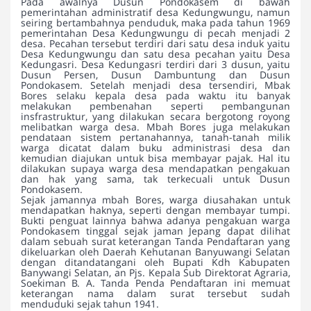
Pada awalnya Dusun Pondokasem di bawah
pemerintahan administratif desa Kedungwungu, namun
seiring bertambahnya penduduk, maka pada tahun 1969
pemerintahan Desa Kedungwungu di pecah menjadi 2
desa. Pecahan tersebut terdiri dari satu desa induk yaitu
Desa Kedungwungu dan satu desa pecahan yaitu Desa
Kedungasri. Desa Kedungasri terdiri dari 3 dusun, yaitu
Dusun Persen, Dusun Dambuntung dan Dusun
Pondokasem. Setelah menjadi desa tersendiri, Mbak
Bores selaku kepala desa pada waktu itu banyak
melakukan pembenahan seperti pembangunan
insfrastruktur, yang dilakukan secara bergotong royong
melibatkan warga desa. Mbah Bores juga melakukan
pendataan sistem pertanahannya, tanah-tanah milik
warga dicatat dalam buku administrasi desa dan
kemudian diajukan untuk bisa membayar pajak. Hal itu
dilakukan supaya warga desa mendapatkan pengakuan
dan hak yang sama, tak terkecuali untuk Dusun
Pondokasem.
Sejak jamannya mbah Bores, warga diusahakan untuk
mendapatkan haknya, seperti dengan membayar tumpi.
Bukti penguat lainnya bahwa adanya pengakuan warga
Pondokasem tinggal sejak jaman Jepang dapat dilihat
dalam sebuah surat keterangan Tanda Pendaftaran yang
dikeluarkan oleh Daerah Kehutanan Banyuwangi Selatan
dengan ditandatangani oleh Bupati Kdh Kabupaten
Banywangi Selatan, an Pjs. Kepala Sub Direktorat Agraria,
Soekiman B. A. Tanda Penda Pendaftaran ini memuat
keterangan nama dalam surat tersebut sudah
menduduki sejak tahun 1941.