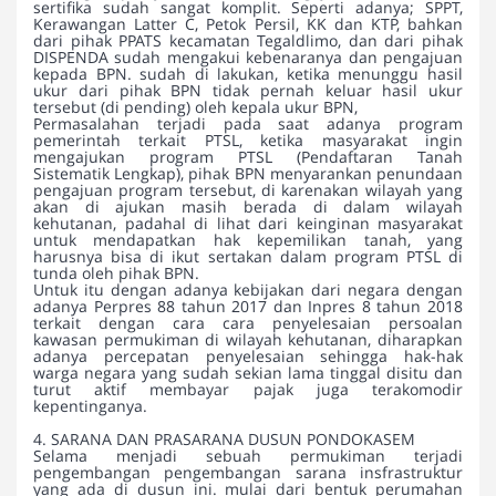
sertifika sudah sangat komplit. Seperti adanya; SPPT,
Kerawangan Latter C, Petok Persil, KK dan KTP, bahkan
dari pihak PPATS kecamatan Tegaldlimo, dan dari pihak
DISPENDA sudah mengakui kebenaranya dan pengajuan
kepada BPN. sudah di lakukan, ketika menunggu hasil
ukur dari pihak BPN tidak pernah keluar hasil ukur
tersebut (di pending) oleh kepala ukur BPN,
Permasalahan terjadi pada saat adanya program
pemerintah terkait PTSL, ketika masyarakat ingin
mengajukan program PTSL (Pendaftaran Tanah
Sistematik Lengkap), pihak BPN menyarankan penundaan
pengajuan program tersebut, di karenakan wilayah yang
akan di ajukan masih berada di dalam wilayah
kehutanan, padahal di lihat dari keinginan masyarakat
untuk mendapatkan hak kepemilikan tanah, yang
harusnya bisa di ikut sertakan dalam program PTSL di
tunda oleh pihak BPN.
Untuk itu dengan adanya kebijakan dari negara dengan
adanya Perpres 88 tahun 2017 dan Inpres 8 tahun 2018
terkait dengan cara cara penyelesaian persoalan
kawasan permukiman di wilayah kehutanan, diharapkan
adanya percepatan penyelesaian sehingga hak-hak
warga negara yang sudah sekian lama tinggal disitu dan
turut aktif membayar pajak juga terakomodir
kepentinganya.
4. SARANA DAN PRASARANA DUSUN PONDOKASEM
Selama menjadi sebuah permukiman terjadi
pengembangan pengembangan sarana insfrastruktur
yang ada di dusun ini. mulai dari bentuk perumahan