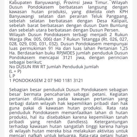
Kabupaten Banyuwangi, Provinsi Jawa Timur. Wilayah
Dusun Pondokasem berbatasan langsung dengan
kawasan hutan produksi, yang dikelola oleh KPH
Banyuwangi selatan dan perairan Teluk Pangpang,
sebelah selatan berbatasan dengan Desa Kalipait,
sebelah barat berbatasan dengan dusun Dam Buntung
dan sebelah utara berbatasan dengan Dusun Persen.
Wilayah Dusun Pondokasem terbagi menjadi 2 Rukun
Warga (Rw. 005, 006) dan 7 Rukun Tetangga (Rt. 026, 027,
028, 029, 030, 031, 032). Dusun Pondokasem mempunyai
luas permukiman 91 Ha dan luas lahan Pertanian 1,25
Ha. Berdasarkan buku RPJMDES jumlah penduduk Dusun
Pondokasem mencapai 3121 jiwa, dengan perincian
sebagai berikut;
No DUSUN RW RT Jumlah Penduduk Jumlah
(L + P)
L P
1 PONDOKASEM 2 07 940 1181 3121
Sebagian besar penduduk Dusun Pondokasem sebagian
besar bermata pencaharian sebagai petani. Kegiatan
pertanian dilakukan pada kawasan pertanian yang
terbagi dalam wilayah hak kepemilikan pribadi dan hak
guna pakai di kawasan hutan produksi. Rata rata
penduduk Pondokasem memanfaatkan lahan di hutan
produksi, hal itu disebabkan karena kepemilikan tanah
pribadi yang rendah (landless). Ketergantungan
terhadap kawasan hutan sangatlah tinggi karena hanya
di wilayah hutan mereka bisa melakukan aktivitas untuk
mencari nafkah untuk keluarga. Rata-rata petani hutan