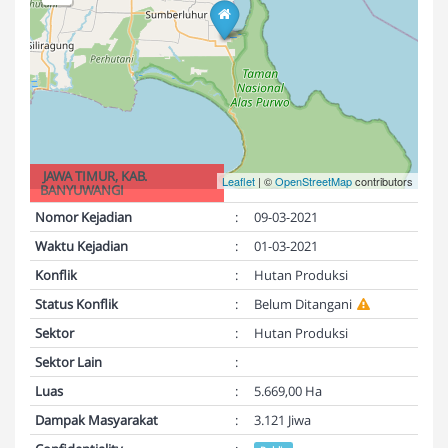
JAWA TIMUR, KAB.
Leaflet
| ©
OpenStreetMap
contributors
BANYUWANGI
Nomor Kejadian
:
09-03-2021
Waktu Kejadian
:
01-03-2021
Konflik
:
Hutan Produksi
Status Konflik
:
Belum Ditangani
Sektor
:
Hutan Produksi
Sektor Lain
:
Luas
:
5.669,00 Ha
Dampak Masyarakat
:
3.121 Jiwa