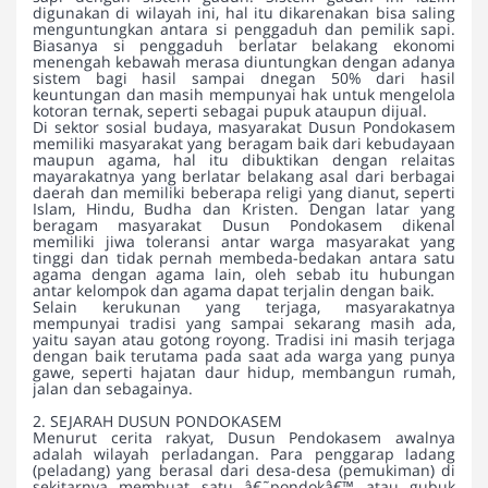
digunakan di wilayah ini, hal itu dikarenakan bisa saling
menguntungkan antara si penggaduh dan pemilik sapi.
Biasanya si penggaduh berlatar belakang ekonomi
menengah kebawah merasa diuntungkan dengan adanya
sistem bagi hasil sampai dnegan 50% dari hasil
keuntungan dan masih mempunyai hak untuk mengelola
kotoran ternak, seperti sebagai pupuk ataupun dijual.
Di sektor sosial budaya, masyarakat Dusun Pondokasem
memiliki masyarakat yang beragam baik dari kebudayaan
maupun agama, hal itu dibuktikan dengan relaitas
mayarakatnya yang berlatar belakang asal dari berbagai
daerah dan memiliki beberapa religi yang dianut, seperti
Islam, Hindu, Budha dan Kristen. Dengan latar yang
beragam masyarakat Dusun Pondokasem dikenal
memiliki jiwa toleransi antar warga masyarakat yang
tinggi dan tidak pernah membeda-bedakan antara satu
agama dengan agama lain, oleh sebab itu hubungan
antar kelompok dan agama dapat terjalin dengan baik.
Selain kerukunan yang terjaga, masyarakatnya
mempunyai tradisi yang sampai sekarang masih ada,
yaitu sayan atau gotong royong. Tradisi ini masih terjaga
dengan baik terutama pada saat ada warga yang punya
gawe, seperti hajatan daur hidup, membangun rumah,
jalan dan sebagainya.
2. SEJARAH DUSUN PONDOKASEM
Menurut cerita rakyat, Dusun Pendokasem awalnya
adalah wilayah perladangan. Para penggarap ladang
(peladang) yang berasal dari desa-desa (pemukiman) di
sekitarnya membuat satu â€˜pondokâ€™ atau gubuk