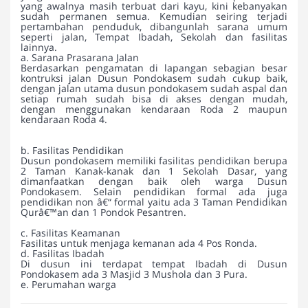
yang awalnya masih terbuat dari kayu, kini kebanyakan
sudah permanen semua. Kemudian seiring terjadi
pertambahan penduduk, dibangunlah sarana umum
seperti jalan, Tempat Ibadah, Sekolah dan fasilitas
lainnya.
a. Sarana Prasarana Jalan
Berdasarkan pengamatan di lapangan sebagian besar
kontruksi jalan Dusun Pondokasem sudah cukup baik,
dengan jalan utama dusun pondokasem sudah aspal dan
setiap rumah sudah bisa di akses dengan mudah,
dengan menggunakan kendaraan Roda 2 maupun
kendaraan Roda 4.
b. Fasilitas Pendidikan
Dusun pondokasem memiliki fasilitas pendidikan berupa
2 Taman Kanak-kanak dan 1 Sekolah Dasar, yang
dimanfaatkan dengan baik oleh warga Dusun
Pondokasem. Selain pendidikan formal ada juga
pendidikan non â€“ formal yaitu ada 3 Taman Pendidikan
Qurâ€™an dan 1 Pondok Pesantren.
c. Fasilitas Keamanan
Fasilitas untuk menjaga kemanan ada 4 Pos Ronda.
d. Fasilitas Ibadah
Di dusun ini terdapat tempat Ibadah di Dusun
Pondokasem ada 3 Masjid 3 Mushola dan 3 Pura.
e. Perumahan warga