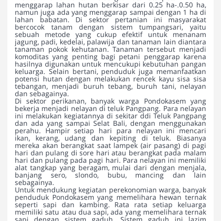
menggarap lahan hutan berkisar dari 0.25 ha-.0.50 ha,
namun juga ada yang menggarap sampai dengan 1 ha di
lahan babatan. Di sektor pertanian ini masyarakat
bercocok tanam dengan sistem tumpangsari, yaitu
sebuah metode yang cukup efektif untuk menanam
jagung, padi, kedelai, palawija dan tanaman lain diantara
tanaman pokok kehutanan. Tanaman tersebut menjadi
komoditas yang penting bagi petani penggarap karena
hasilnya digunakan untuk mencukupi kebutuhan pangan
keluarga. Selain bertani, penduduk juga memanfaatkan
potensi hutan dengan melakukan rencek kayu sisa sisa
tebangan, menjadi buruh tebang, buruh tani, nelayan
dan sebagainya.
Di sektor perikanan, banyak warga Pondokasem yang
bekerja menjadi nelayan di teluk Pangpang. Para nelayan
ini melakukan kegiatannya di sekitar ddi Teluk Pangpang
dan ada yang sampai Selat Bali, dengan menggunakan
perahu. Hampir setiap hari para nelayan ini mencari
ikan, kerang, udang dan kepiting di teluk. Biasanya
mereka akan berangkat saat lampek (air pasang) di pagi
hari dan pulang di sore hari atau berangkat pada malam
hari dan pulang pada pagi hari. Para nelayan ini memiliki
alat tangkap yang beragam, mulai dari dengan menjala,
banjang sero, slondo, bubu, mancing dan lain
sebagainya.
Untuk mendukung kegiatan perekonomian warga, banyak
penduduk Pondokasem yang memelihara hewan ternak
seperti sapi dan kambing. Rata rata setiap keluarga
memiliki satu atau dua sapi, ada yang memelihara ternak
sapi dengan sistem gaduh. Sistem gaduh ini lazim