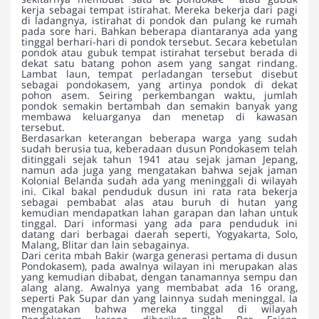
kerja sebagai tempat istirahat. Mereka bekerja dari pagi
di ladangnya, istirahat di pondok dan pulang ke rumah
pada sore hari. Bahkan beberapa diantaranya ada yang
tinggal berhari-hari di pondok tersebut. Secara kebetulan
pondok atau gubuk tempat istirahat tersebut berada di
dekat satu batang pohon asem yang sangat rindang.
Lambat laun, tempat perladangan tersebut disebut
sebagai pondokasem, yang artinya pondok di dekat
pohon asem. Seiring perkembangan waktu, jumlah
pondok semakin bertambah dan semakin banyak yang
membawa keluarganya dan menetap di kawasan
tersebut.
Berdasarkan keterangan beberapa warga yang sudah
sudah berusia tua, keberadaan dusun Pondokasem telah
ditinggali sejak tahun 1941 atau sejak jaman Jepang,
namun ada juga yang mengatakan bahwa sejak jaman
Kolonial Belanda sudah ada yang meninggali di wilayah
ini. Cikal bakal penduduk dusun ini rata rata bekerja
sebagai pembabat alas atau buruh di hutan yang
kemudian mendapatkan lahan garapan dan lahan untuk
tinggal. Dari informasi yang ada para penduduk ini
datang dari berbagai daerah seperti, Yogyakarta, Solo,
Malang, Blitar dan lain sebagainya.
Dari cerita mbah Bakir (warga generasi pertama di dusun
Pondokasem), pada awalnya wilayan ini merupakan alas
yang kemudian dibabat, dengan tanamannya sempu dan
alang alang. Awalnya yang membabat ada 16 orang,
seperti Pak Supar dan yang lainnya sudah meninggal. Ia
mengatakan bahwa mereka tinggal di wilayah