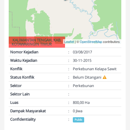
KALIMANTAN TENGAH, KAB.
Leaflet
| ©
OpenStreetMap
contributors
KOTAWARINGIN TIMUR
Nomor Kejadian
:
03/08/2017
Waktu Kejadian
:
30-11-2015
Konflik
:
Perkebunan Kelapa Sawit
Status Konflik
:
Belum Ditangani
Sektor
:
Perkebunan
Sektor Lain
:
Luas
:
800,00 Ha
Dampak Masyarakat
:
0 Jiwa
Confidentiality
:
Public