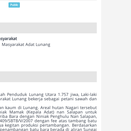
Public
syarakat
Masyarakat Adat Lunang
h Penduduk Lunang Utara 1.757 jiwa, Laki-laki
rakat Lunang bekerja sebagai petani sawah dan
an kaum di Lunang. Areal hutan Nagari tersebut
iniak Mamak (Kepala Adat) nan Salapan untuk
riba Bara dengan Niniak Penghulu Nan Salapan,
.409/SBTB/V/2007 dengan fee atas tambang batu
nya kegitan produksi pertambangan. Berdasarkan
si penambangan batu bara berada di aliran Sungai