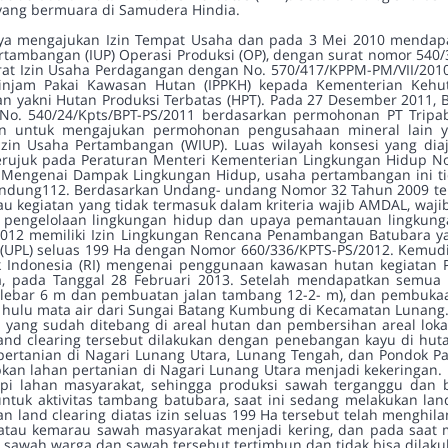
ang bermuara di Samudera Hindia.
irnya mengajukan Izin Tempat Usaha dan pada 3 Mei 2010 mendap
ertambangan (IUP) Operasi Produksi (OP), dengan surat nomor 540
urat Izin Usaha Perdagangan dengan No. 570/417/KPPM-PM/VII/2010
injam Pakai Kawasan Hutan (IPPKH) kepada Kementerian Kehuta
 yakni Hutan Produksi Terbatas (HPT). Pada 27 Desember 2011, B
 No. 540/24/Kpts/BPT-PS/2011 berdasarkan permohonan PT Trip
hkan untuk mengajukan permohonan pengusahaan mineral lain 
zin Usaha Pertambangan (WIUP). Luas wilayah konsesi yang diaj
rujuk pada Peraturan Menteri Kementerian Lingkungan Hidup N
s Mengenai Dampak Lingkungan Hidup, usaha pertambangan ini t
lindung112. Berdasarkan Undang- undang Nomor 32 Tahun 2009 te
au kegiatan yang tidak termasuk dalam kriteria wajib AMDAL, wajib
engelolaan lingkungan hidup dan upaya pemantauan lingkungan
2012 memiliki Izin Lingkungan Rencana Penambangan Batubara y
(UPL) seluas 199 Ha dengan Nomor 660/336/KPTS-PS/2012. Kemudi
k Indonesia (RI) mengenai penggunaan kawasan hutan kegiatan 
Ha, pada Tanggal 28 Februari 2013. Setelah mendapatkan semua 
n lebar 6 m dan pembuatan jalan tambang 12-2- m), dan pembukaa
 hulu mata air dari Sungai Batang Kumbung di Kecamatan Lunang
yang sudah ditebang di areal hutan dan pembersihan areal lokasi
nd clearing tersebut dilakukan dengan penebangan kayu di hutan u
ertanian di Nagari Lunang Utara, Lunang Tengah, dan Pondok Pari
n lahan pertanian di Nagari Lunang Utara menjadi kekeringan. 
pi lahan masyarakat, sehingga produksi sawah terganggu dan 
uk aktivitas tambang batubara, saat ini sedang melakukan la
an land clearing diatas izin seluas 199 Ha tersebut telah menghi
 atau kemarau sawah masyarakat menjadi kering, dan pada saat
awah warga dan sawah tersebut tertimbun dan tidak bisa dilakukan