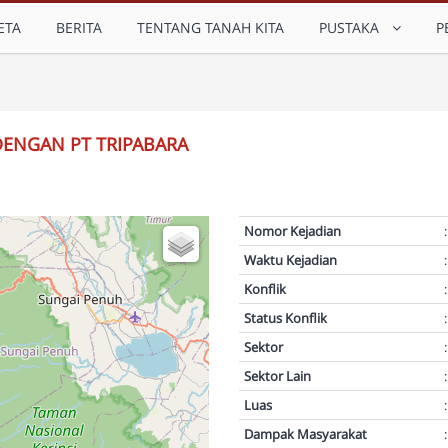
ETA
BERITA
TENTANG TANAH KITA
PUSTAKA
P
DENGAN PT TRIPABARA
Nomor Kejadian
:
Waktu Kejadian
:
Konflik
:
Status Konflik
:
Sektor
:
Sektor Lain
:
Luas
:
Dampak Masyarakat
: