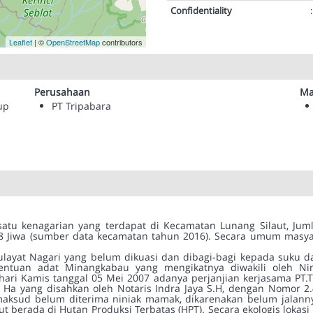
Confidentiality
:
Leaflet
| ©
OpenStreetMap
contributors
Perusahaan
Ma
up
PT Tripabara
tu kenagarian yang terdapat di Kecamatan Lunang Silaut, Jumla
 Jiwa (sumber data kecamatan tahun 2016). Secara umum masya
 ulayat Nagari yang belum dikuasi dan dibagi-bagi kepada suku d
entuan adat Minangkabau yang mengikatnya diwakili oleh N
i Kamis tanggal 05 Mei 2007 adanya perjanjian kerjasama PT.T
 Ha yang disahkan oleh Notaris Indra Jaya S.H, dengan Nomor 2
imaksud belum diterima niniak mamak, dikarenakan belum jalan
ut berada di Hutan Produksi Terbatas (HPT). Secara ekologis loka