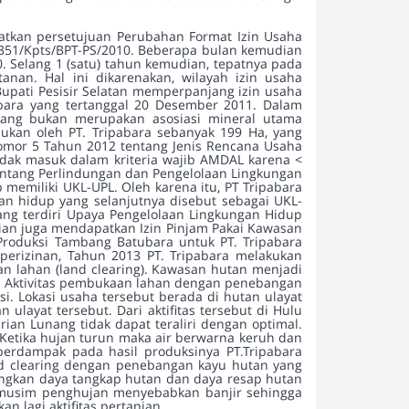
atkan persetujuan Perubahan Format Izin Usaha
/351/Kpts/BPT-PS/2010. Beberapa bulan kemudian
. Selang 1 (satu) tahun kemudian, tepatnya pada
nan. Hal ini dikarenakan, wilayah izin usaha
upati Pesisir Selatan memperpanjang izin usaha
abara yang tertanggal 20 Desember 2011. Dalam
yang bukan merupakan asosiasi mineral utama
ukan oleh PT. Tripabara sebanyak 199 Ha, yang
omor 5 Tahun 2012 tentang Jenis Rencana Usaha
idak masuk dalam kriteria wajib AMDAL karena <
ntang Perlindungan dan Pengelolaan Lingkungan
 memiliki UKL-UPL. Oleh karena itu, PT Tripabara
 hidup yang selanjutnya disebut sebagai UKL-
ang terdiri Upaya Pengelolaan Lingkungan Hidup
an juga mendapatkan Izin Pinjam Pakai Kawasan
Produksi Tambang Batubara untuk PT. Tripabara
perizinan, Tahun 2013 PT. Tripabara melakukan
n lahan (land clearing). Kawasan hutan menjadi
. Aktivitas pembukaan lahan dengan penebangan
. Lokasi usaha tersebut berada di hutan ulayat
layat tersebut. Dari aktifitas tersebut di Hulu
an Lunang tidak dapat teraliri dengan optimal.
Ketika hujan turun maka air berwarna keruh dan
berdampak pada hasil produksinya PT.Tripabara
nd clearing dengan penebangan kayu hutan yang
langkan daya tangkap hutan dan daya resap hutan
 musim penghujan menyebabkan banjir sehingga
 lagi aktifitas pertanian.