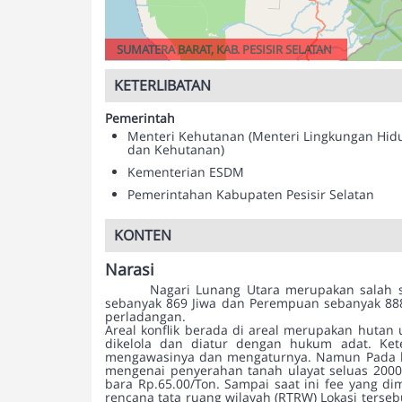
SUMATERA BARAT, KAB. PESISIR SELATAN
KETERLIBATAN
Pemerintah
Menteri Kehutanan (Menteri Lingkungan Hid
dan Kehutanan)
Kementerian ESDM
Pemerintahan Kabupaten Pesisir Selatan
KONTEN
Narasi
Nagari Lunang Utara merupakan salah sa
sebanyak 869 Jiwa dan Perempuan sebanyak 888
perladangan.
Areal konflik berada di areal merupakan hutan
dikelola dan diatur dengan hukum adat. Ket
mengawasinya dan mengaturnya. Namun Pada har
mengenai penyerahan tanah ulayat seluas 2000
bara Rp.65.00/Ton. Sampai saat ini fee yang d
rencana tata ruang wilayah (RTRW) Lokasi terseb