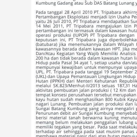
Kumbung Gadang atau Sub DAS Batang Lunang y
Pada tanggal 28 April 2010 PT. Tripabara akh
Pertambangan Eksploitasi menjadi Izin Usaha P
yaitu 26 Juli 2010, PT Tripabara mendapatkan S
14 Mei 2011, PT Tripabara mengajukan Izin P
pertambangan ini termasuk dalam kawasan hutan
operasi produksi (IUPOP) PT Tripabara dengan
keputusan ini, PT Tripabara juga diperbole
(batubara) jika menemukannya dalam Wilayah I
kawasannya berada dalam kawasan HPT. Jika me
Dan/Atau Kegiatan Yang Wajib Memiliki Analisi
200 ha dan tidak berada dalam kawasan hutan 
Hidup pada Pasal 34 ayat 1, setiap usaha dan/at
mempunyai kewajiban untuk mempunyai upaya p
UPL. PT. Tripabara pada tanggal 19 September 
(UKL) dan Upaya Pemantauan Lingkungan Hidup 
Hutan (IPPKH) dari Menteri Kehutanan Republi
melalui SK.823/Menhut-II/2013 seluas 187,31 
aktivitas pembuatan jalan produksi ( 12 Km da
tempat konsesi perusahaan tersebut merupakan
kayu hutan sudah menghasilkan 800 Kubik Kayu 
nagari Lunang. Pembuatan jalan produksi dan la
Sungai Batang Kumbung yang airnya mengaliri p
Penurunan debit air Sungai Kumbung menyebabka
berisi material tanah berwarna kuning menutu
memang belum melakukan penggalian lubang unt
memiliki tegakan yang besar. Pada saat melakuk
terhadap air sehingga pada saat musim panas
membawa material pasir dari atas hutan menuju s