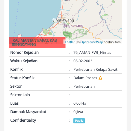
KALIMANTAN BARAT, KAB.
Leaflet
| ©
OpenStreetMap
contributors
BENGKAYANG
Nomor Kejadian
:
76_AMAN-FWI_Himas
Waktu Kejadian
:
05-02-2002
Konflik
:
Perkebunan Kelapa Sawit
Status Konflik
:
Dalam Proses
Sektor
:
Perkebunan
Sektor Lain
:
Luas
:
0,00 Ha
Dampak Masyarakat
:
0 Jiwa
Confidentiality
:
Public