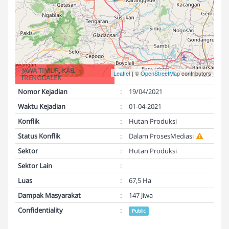
JAWA TIMUR, KAB.
Leaflet
| ©
OpenStreetMap
contributors
TRENGGALEK
Nomor Kejadian
:
19/04/2021
Waktu Kejadian
:
01-04-2021
Konflik
:
Hutan Produksi
Status Konflik
:
Dalam ProsesMediasi
Sektor
:
Hutan Produksi
Sektor Lain
:
Luas
:
67,5 Ha
Dampak Masyarakat
:
147 Jiwa
Confidentiality
:
Public