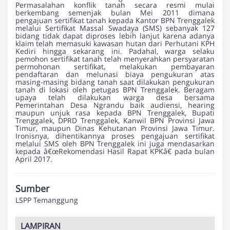
Permasalahan konflik tanah secara resmi mulai
berkembang semenjak bulan Mei 2011 dimana
pengajuan sertifikat tanah kepada Kantor BPN Trenggalek
melalui Sertifikat Massal Swadaya (SMS) sebanyak 127
bidang tidak dapat diproses lebih lanjut karena adanya
klaim telah memasuki kawasan hutan dari Perhutani KPH
Kediri hingga sekarang ini. Padahal, warga selaku
pemohon sertifikat tanah telah menyerahkan persyaratan
permohonan sertifikat, melakukan pembayaran
pendaftaran dan melunasi biaya pengukuran atas
masing-masing bidang tanah saat dilakukan pengukuran
tanah di lokasi oleh petugas BPN Trenggalek. Beragam
upaya telah dilakukan warga desa bersama
Pemerintahan Desa Ngrandu baik audiensi, hearing
maupun unjuk rasa kepada BPN Trenggalek, Bupati
Trenggalek, DPRD Trenggalek, Kanwil BPN Provinsi Jawa
Timur, maupun Dinas Kehutanan Provinsi Jawa Timur.
Ironisnya, dihentikannya proses pengajuan sertifikat
melalui SMS oleh BPN Trenggalek ini juga mendasarkan
kepada â€œRekomendasi Hasil Rapat KPKâ€ pada bulan
April 2017.
Sumber
LSPP Temanggung
LAMPIRAN