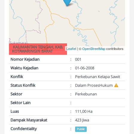
KALIMANTAN TENGAH, KAB.
Leaflet
| ©
OpenStreetMap
contributors
KOTAWARINGIN BARAT
Nomor Kejadian
:
001
Waktu Kejadian
:
01-06-2008
Konflik
:
Perkebunan Kelapa Sawit
Status Konflik
:
Dalam ProsesHukum
Sektor
:
Perkebunan
Sektor Lain
:
Luas
:
111,00 Ha
Dampak Masyarakat
:
423 Jiwa
Confidentiality
:
Public