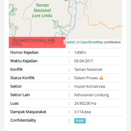
SULAWESI TENGAH, KAB.
Leaflet
| ©
OpenStreetMap
contributors
POSO
Nomor Kejadian
:
1d081r
Waktu Kejadian
:
05-04-2017
Konflik
:
Taman Nasional
Status Konflik
:
Dalam Proses
Sektor
:
Hutan Konservasi
Sektor Lain
:
Kehutanan Lindung
Luas
:
24.902,00 Ha
Dampak Masyarakat
:
3.114 Jiwa
Confidentiality
:
Public