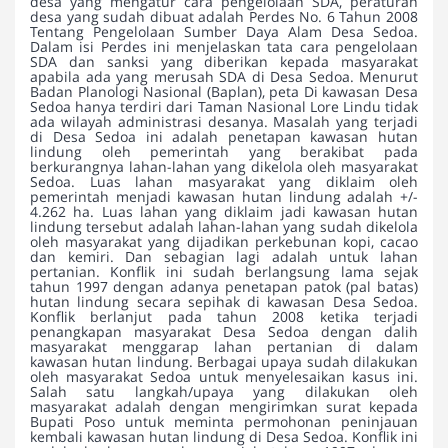
desa yang mengatur cara pengelolaan SDA, peraturan
desa yang sudah dibuat adalah Perdes No. 6 Tahun 2008
Tentang Pengelolaan Sumber Daya Alam Desa Sedoa.
Dalam isi Perdes ini menjelaskan tata cara pengelolaan
SDA dan sanksi yang diberikan kepada masyarakat
apabila ada yang merusah SDA di Desa Sedoa. Menurut
Badan Planologi Nasional (Baplan), peta Di kawasan Desa
Sedoa hanya terdiri dari Taman Nasional Lore Lindu tidak
ada wilayah administrasi desanya. Masalah yang terjadi
di Desa Sedoa ini adalah penetapan kawasan hutan
lindung oleh pemerintah yang berakibat pada
berkurangnya lahan-lahan yang dikelola oleh masyarakat
Sedoa. Luas lahan masyarakat yang diklaim oleh
pemerintah menjadi kawasan hutan lindung adalah +/-
4.262 ha. Luas lahan yang diklaim jadi kawasan hutan
lindung tersebut adalah lahan-lahan yang sudah dikelola
oleh masyarakat yang dijadikan perkebunan kopi, cacao
dan kemiri. Dan sebagian lagi adalah untuk lahan
pertanian. Konflik ini sudah berlangsung lama sejak
tahun 1997 dengan adanya penetapan patok (pal batas)
hutan lindung secara sepihak di kawasan Desa Sedoa.
Konflik berlanjut pada tahun 2008 ketika terjadi
penangkapan masyarakat Desa Sedoa dengan dalih
masyarakat menggarap lahan pertanian di dalam
kawasan hutan lindung. Berbagai upaya sudah dilakukan
oleh masyarakat Sedoa untuk menyelesaikan kasus ini.
Salah satu langkah/upaya yang dilakukan oleh
masyarakat adalah dengan mengirimkan surat kepada
Bupati Poso untuk meminta permohonan peninjauan
kembali kawasan hutan lindung di Desa Sedoa. Konflik ini