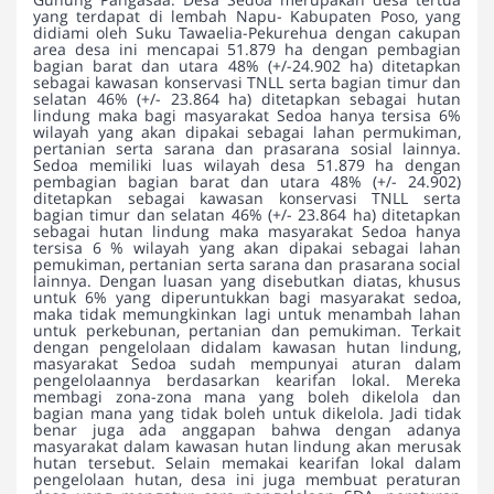
yang terdapat di lembah Napu- Kabupaten Poso, yang
didiami oleh Suku Tawaelia-Pekurehua dengan cakupan
area desa ini mencapai 51.879 ha dengan pembagian
bagian barat dan utara 48% (+/-24.902 ha) ditetapkan
sebagai kawasan konservasi TNLL serta bagian timur dan
selatan 46% (+/- 23.864 ha) ditetapkan sebagai hutan
lindung maka bagi masyarakat Sedoa hanya tersisa 6%
wilayah yang akan dipakai sebagai lahan permukiman,
pertanian serta sarana dan prasarana sosial lainnya.
Sedoa memiliki luas wilayah desa 51.879 ha dengan
pembagian bagian barat dan utara 48% (+/- 24.902)
ditetapkan sebagai kawasan konservasi TNLL serta
bagian timur dan selatan 46% (+/- 23.864 ha) ditetapkan
sebagai hutan lindung maka masyarakat Sedoa hanya
tersisa 6 % wilayah yang akan dipakai sebagai lahan
pemukiman, pertanian serta sarana dan prasarana social
lainnya. Dengan luasan yang disebutkan diatas, khusus
untuk 6% yang diperuntukkan bagi masyarakat sedoa,
maka tidak memungkinkan lagi untuk menambah lahan
untuk perkebunan, pertanian dan pemukiman. Terkait
dengan pengelolaan didalam kawasan hutan lindung,
masyarakat Sedoa sudah mempunyai aturan dalam
pengelolaannya berdasarkan kearifan lokal. Mereka
membagi zona-zona mana yang boleh dikelola dan
bagian mana yang tidak boleh untuk dikelola. Jadi tidak
benar juga ada anggapan bahwa dengan adanya
masyarakat dalam kawasan hutan lindung akan merusak
hutan tersebut. Selain memakai kearifan lokal dalam
pengelolaan hutan, desa ini juga membuat peraturan