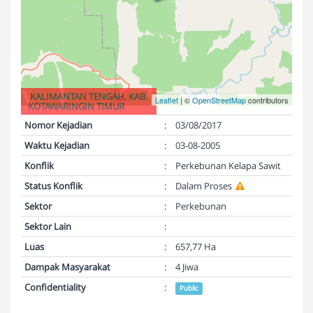
KALIMANTAN TENGAH, KAB.
Leaflet
| ©
OpenStreetMap
contributors
KOTAWARINGIN TIMUR
Nomor Kejadian
:
03/08/2017
Waktu Kejadian
:
03-08-2005
Konflik
:
Perkebunan Kelapa Sawit
Status Konflik
:
Dalam Proses
Sektor
:
Perkebunan
Sektor Lain
:
Luas
:
657,77 Ha
Dampak Masyarakat
:
4 Jiwa
Confidentiality
:
Public