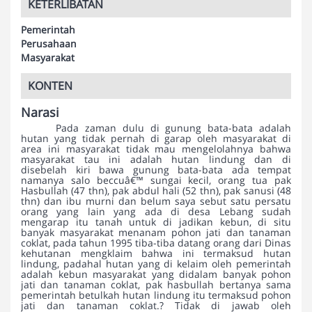
KETERLIBATAN
Pemerintah
Perusahaan
Masyarakat
KONTEN
Narasi
Pada zaman dulu di gunung bata-bata adalah
hutan yang tidak pernah di garap oleh masyarakat di
area ini masyarakat tidak mau mengelolahnya bahwa
masyarakat tau ini adalah hutan lindung dan di
disebelah kiri bawa gunung bata-bata ada tempat
namanya salo beccuâ€™ sungai kecil, orang tua pak
Hasbullah (47 thn), pak abdul hali (52 thn), pak sanusi (48
thn) dan ibu murni dan belum saya sebut satu persatu
orang yang lain yang ada di desa Lebang sudah
mengarap itu tanah untuk di jadikan kebun, di situ
banyak masyarakat menanam pohon jati dan tanaman
coklat, pada tahun 1995 tiba-tiba datang orang dari Dinas
kehutanan mengklaim bahwa ini termaksud hutan
lindung, padahal hutan yang di kelaim oleh pemerintah
adalah kebun masyarakat yang didalam banyak pohon
jati dan tanaman coklat, pak hasbullah bertanya sama
pemerintah betulkah hutan lindung itu termaksud pohon
jati dan tanaman coklat.? Tidak di jawab oleh