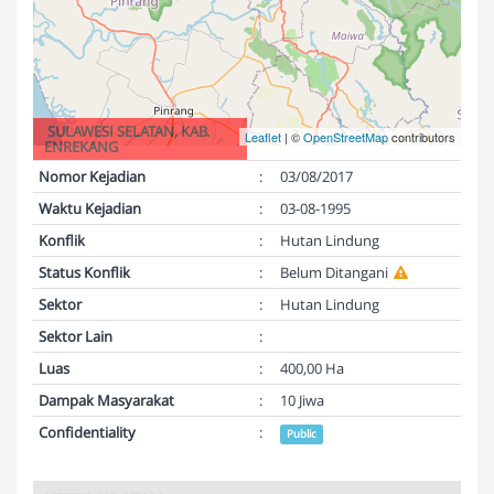
SULAWESI SELATAN, KAB.
Leaflet
| ©
OpenStreetMap
contributors
ENREKANG
Nomor Kejadian
:
03/08/2017
Waktu Kejadian
:
03-08-1995
Konflik
:
Hutan Lindung
Status Konflik
:
Belum Ditangani
Sektor
:
Hutan Lindung
Sektor Lain
:
Luas
:
400,00 Ha
Dampak Masyarakat
:
10 Jiwa
Confidentiality
:
Public