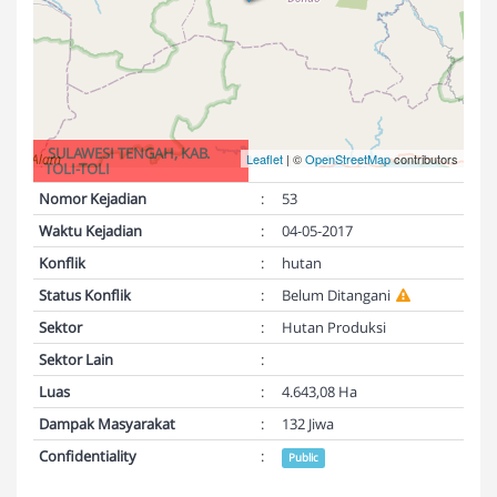
SULAWESI TENGAH, KAB.
Leaflet
| ©
OpenStreetMap
contributors
TOLI-TOLI
Nomor Kejadian
:
53
Waktu Kejadian
:
04-05-2017
Konflik
:
hutan
Status Konflik
:
Belum Ditangani
Sektor
:
Hutan Produksi
Sektor Lain
:
Luas
:
4.643,08 Ha
Dampak Masyarakat
:
132 Jiwa
Confidentiality
:
Public