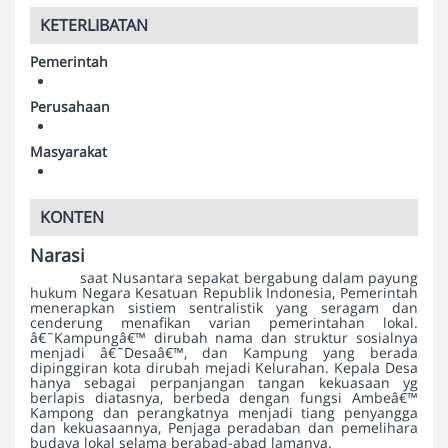
KETERLIBATAN
Pemerintah
Perusahaan
Masyarakat
KONTEN
Narasi
saat Nusantara sepakat bergabung dalam payung
hukum Negara Kesatuan Republik Indonesia, Pemerintah
menerapkan sistiem sentralistik yang seragam dan
cenderung menafikan varian pemerintahan lokal.
â€˜Kampungâ€™ dirubah nama dan struktur sosialnya
menjadi â€˜Desaâ€™, dan Kampung yang berada
dipinggiran kota dirubah mejadi Kelurahan. Kepala Desa
hanya sebagai perpanjangan tangan kekuasaan yg
berlapis diatasnya, berbeda dengan fungsi Ambeâ€™
Kampong dan perangkatnya menjadi tiang penyangga
dan kekuasaannya, Penjaga peradaban dan pemelihara
budaya lokal selama berabad-abad lamanya.