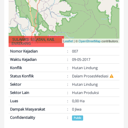
SULAWESI SELATAN, KAB.
Leaflet
| ©
OpenStreetMap
contributors
ENREKANG
Nomor Kejadian
:
007
Waktu Kejadian
:
09-05-2017
Konflik
:
Hutan Lindung
Status Konflik
:
Dalam ProsesMediasi
Sektor
:
Hutan Lindung
Sektor Lain
:
Hutan Produksi
Luas
:
0,00 Ha
Dampak Masyarakat
:
0 Jiwa
Confidentiality
:
Public