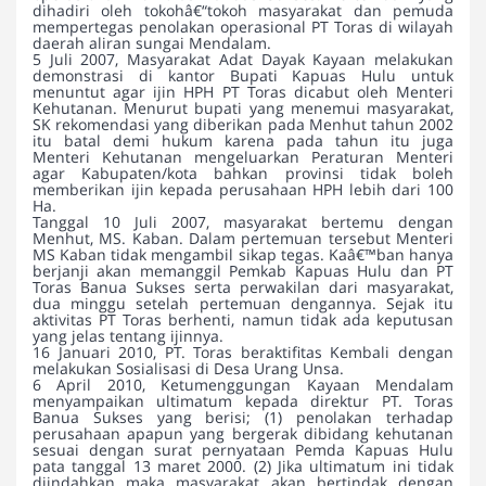
dihadiri oleh tokohâ€“tokoh masyarakat dan pemuda
mempertegas penolakan operasional PT Toras di wilayah
daerah aliran sungai Mendalam.
5 Juli 2007, Masyarakat Adat Dayak Kayaan melakukan
demonstrasi di kantor Bupati Kapuas Hulu untuk
menuntut agar ijin HPH PT Toras dicabut oleh Menteri
Kehutanan. Menurut bupati yang menemui masyarakat,
SK rekomendasi yang diberikan pada Menhut tahun 2002
itu batal demi hukum karena pada tahun itu juga
Menteri Kehutanan mengeluarkan Peraturan Menteri
agar Kabupaten/kota bahkan provinsi tidak boleh
memberikan ijin kepada perusahaan HPH lebih dari 100
Ha.
Tanggal 10 Juli 2007, masyarakat bertemu dengan
Menhut, MS. Kaban. Dalam pertemuan tersebut Menteri
MS Kaban tidak mengambil sikap tegas. Kaâ€™ban hanya
berjanji akan memanggil Pemkab Kapuas Hulu dan PT
Toras Banua Sukses serta perwakilan dari masyarakat,
dua minggu setelah pertemuan dengannya. Sejak itu
aktivitas PT Toras berhenti, namun tidak ada keputusan
yang jelas tentang ijinnya.
16 Januari 2010, PT. Toras beraktifitas Kembali dengan
melakukan Sosialisasi di Desa Urang Unsa.
6 April 2010, Ketumenggungan Kayaan Mendalam
menyampaikan ultimatum kepada direktur PT. Toras
Banua Sukses yang berisi; (1) penolakan terhadap
perusahaan apapun yang bergerak dibidang kehutanan
sesuai dengan surat pernyataan Pemda Kapuas Hulu
pata tanggal 13 maret 2000. (2) Jika ultimatum ini tidak
diindahkan maka masyarakat akan bertindak dengan