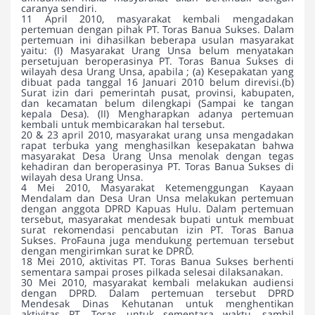
caranya sendiri.
11 April 2010, masyarakat kembali mengadakan
pertemuan dengan pihak PT. Toras Banua Sukses. Dalam
pertemuan ini dihasilkan beberapa usulan masyarakat
yaitu: (I) Masyarakat Urang Unsa belum menyatakan
persetujuan beroperasinya PT. Toras Banua Sukses di
wilayah desa Urang Unsa, apabila ; (a) Kesepakatan yang
dibuat pada tanggal 16 Januari 2010 belum direvisi.(b)
Surat izin dari pemerintah pusat, provinsi, kabupaten,
dan kecamatan belum dilengkapi (Sampai ke tangan
kepala Desa). (II) Mengharapkan adanya pertemuan
kembali untuk membicarakan hal tersebut.
20 & 23 april 2010, masyarakat urang unsa mengadakan
rapat terbuka yang menghasilkan kesepakatan bahwa
masyarakat Desa Urang Unsa menolak dengan tegas
kehadiran dan beroperasinya PT. Toras Banua Sukses di
wilayah desa Urang Unsa.
4 Mei 2010, Masyarakat Ketemenggungan Kayaan
Mendalam dan Desa Uran Unsa melakukan pertemuan
dengan anggota DPRD Kapuas Hulu. Dalam pertemuan
tersebut, masyarakat mendesak bupati untuk membuat
surat rekomendasi pencabutan izin PT. Toras Banua
Sukses. ProFauna juga mendukung pertemuan tersebut
dengan mengirimkan surat ke DPRD.
18 Mei 2010, aktivitas PT. Toras Banua Sukses berhenti
sementara sampai proses pilkada selesai dilaksanakan.
30 Mei 2010, masyarakat kembali melakukan audiensi
dengan DPRD. Dalam pertemuan tersebut DPRD
Mendesak Dinas Kehutanan untuk menghentikan
aktivitas PT. Toras untuk sementara waktu, sambil