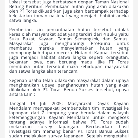
Lokasi tersebut juga berbatasan dengan Taman Nasional
Betung Kerihun. Pembukaan hutan yang akan dilakukan
oleh PT Toras dikuatirkan juga akan berdampak terhadap
kelestarian taman nasional yang menjadi habitat aneka
satwa langka.
Pemberian izin pemanfaatan hutan tersebut ditolak
keras oleh masyarakat adat yang terdiri dari 4 suku yaitu
Suku Bukat, Kayaan, Taman Semangkok, dan Samus.
Masyarakat juga menghubungi ProFauna untuk
membantu mereka menyelamatkan hutan yang
menopang kehidupan mereka. Hutan di Kapuas tersebut
juga menjadi habitat satwa langka seperti orangutan,
bekantan, owa, dan beruang madu. Jika PT Toras
membuka hutan tersebut maka kehidupan masyarakat
dan satwa langka akan terancam.
Segenap usaha telah dilakukan masyarakat dalam upaya
menghentikan upaya penghancuran hutan yang akan
dilakukan oleh PT. Toras Benua Sukses tersebut, upaya
antara Lain :
Tanggal 19 Juli 2005; Masyarakat Dayak Kayaan
Mendalam menyepakati pembentukan tim investigasi ke
lapangan dari 7 kampung yang berada dalam wilayah
ketemenggungan Kayaan Mendalam untuk mengecek
tentang adanya informasi bahwa PT. Toras sudah
melakukan survey lapangan. Berdasarkan hasil
investigasi tim memang benar PT. Toras Banua Sukses
sudah melakukan survey lapangan. Setelah mengetahui