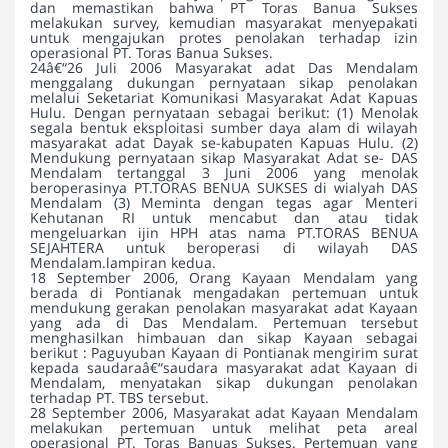
dan memastikan bahwa PT Toras Banua Sukses
melakukan survey, kemudian masyarakat menyepakati
untuk mengajukan protes penolakan terhadap izin
operasional PT. Toras Banua Sukses.
24â€“26 Juli 2006 Masyarakat adat Das Mendalam
menggalang dukungan pernyataan sikap penolakan
melalui Seketariat Komunikasi Masyarakat Adat Kapuas
Hulu. Dengan pernyataan sebagai berikut: (1) Menolak
segala bentuk eksploitasi sumber daya alam di wilayah
masyarakat adat Dayak se-kabupaten Kapuas Hulu. (2)
Mendukung pernyataan sikap Masyarakat Adat se- DAS
Mendalam tertanggal 3 Juni 2006 yang menolak
beroperasinya PT.TORAS BENUA SUKSES di wialyah DAS
Mendalam (3) Meminta dengan tegas agar Menteri
Kehutanan RI untuk mencabut dan atau tidak
mengeluarkan ijin HPH atas nama PT.TORAS BENUA
SEJAHTERA untuk beroperasi di wilayah DAS
Mendalam.lampiran kedua.
18 September 2006, Orang Kayaan Mendalam yang
berada di Pontianak mengadakan pertemuan untuk
mendukung gerakan penolakan masyarakat adat Kayaan
yang ada di Das Mendalam. Pertemuan tersebut
menghasilkan himbauan dan sikap Kayaan sebagai
berikut : Paguyuban Kayaan di Pontianak mengirim surat
kepada saudaraâ€“saudara masyarakat adat Kayaan di
Mendalam, menyatakan sikap dukungan penolakan
terhadap PT. TBS tersebut.
28 September 2006, Masyarakat adat Kayaan Mendalam
melakukan pertemuan untuk melihat peta areal
operasional PT. Toras Banuas Sukses. Pertemuan yang