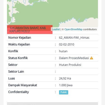
KALIMANTAN BARAT, KAB.
Leaflet
| ©
OpenStreetMap
contributors
KAPUAS HULU
Nomor Kejadian
:
62_AMAN-FWI_Himas
Waktu Kejadian
:
02-02-2010
Konflik
:
hutan
Status Konflik
:
Dalam ProsesMediasi
Sektor
:
Hutan Produksi
Sektor Lain
:
Luas
:
24,92 Ha
Dampak Masyarakat
:
1.000 Jiwa
Confidentiality
:
Public