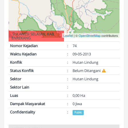
SULAWESI SELATAN, KAB.
Leaflet
| ©
OpenStreetMap
contributors
ENREKANG
Nomor Kejadian
:
74
Waktu Kejadian
:
09-05-2013
Konflik
:
Hutan Lindung
Status Konflik
:
Belum Ditangani
Sektor
:
Hutan Lindung
Sektor Lain
:
Luas
:
0,00 Ha
Dampak Masyarakat
:
0 Jiwa
Confidentiality
:
Public