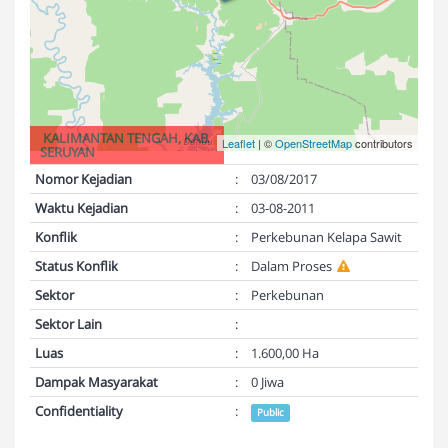
KALIMANTAN TENGAH, KAB.
Leaflet
| ©
OpenStreetMap
contributors
SERUYAN
Nomor Kejadian
:
03/08/2017
Waktu Kejadian
:
03-08-2011
Konflik
:
Perkebunan Kelapa Sawit
Status Konflik
:
Dalam Proses
Sektor
:
Perkebunan
Sektor Lain
:
Luas
:
1.600,00 Ha
Dampak Masyarakat
:
0 Jiwa
Confidentiality
:
Public