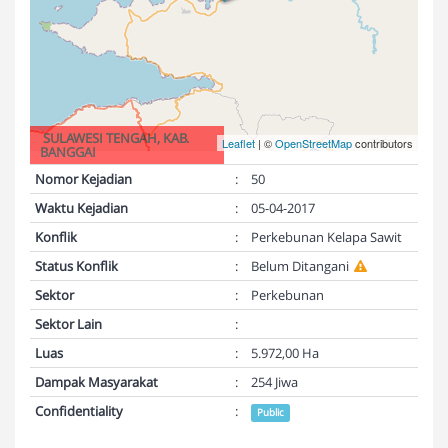
SULAWESI TENGAH, KAB.
Leaflet
| ©
OpenStreetMap
contributors
BANGGAI
Nomor Kejadian
:
50
Waktu Kejadian
:
05-04-2017
Konflik
:
Perkebunan Kelapa Sawit
Status Konflik
:
Belum Ditangani
Sektor
:
Perkebunan
Sektor Lain
:
Luas
:
5.972,00 Ha
Dampak Masyarakat
:
254 Jiwa
Confidentiality
:
Public