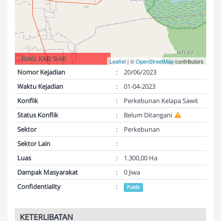
RIAU, KAB. SIAK
Leaflet
| ©
OpenStreetMap
contributors
Nomor Kejadian
:
20/06/2023
Waktu Kejadian
:
01-04-2023
Konflik
:
Perkebunan Kelapa Sawit
Status Konflik
:
Belum Ditangani
Sektor
:
Perkebunan
Sektor Lain
:
Luas
:
1.300,00 Ha
Dampak Masyarakat
:
0 Jiwa
Confidentiality
:
Public
KETERLIBATAN