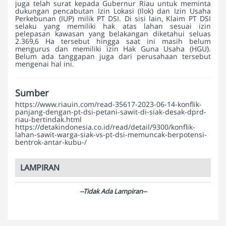
juga telah surat kepada Gubernur Riau untuk meminta
dukungan pencabutan Izin Lokasi (Ilok) dan Izin Usaha
Perkebunan (IUP) milik PT DSI. Di sisi lain, Klaim PT DSI
selaku yang memiliki hak atas lahan sesuai izin
pelepasan kawasan yang belakangan diketahui seluas
2.369,6 Ha tersebut hingga saat ini masih belum
mengurus dan memiliki izin Hak Guna Usaha (HGU).
Belum ada tanggapan juga dari perusahaan tersebut
mengenai hal ini.
Sumber
https://www.riauin.com/read-35617-2023-06-14-konflik-
panjang-dengan-pt-dsi-petani-sawit-di-siak-desak-dprd-
riau-bertindak.html
https://detakindonesia.co.id/read/detail/9300/konflik-
lahan-sawit-warga-siak-vs-pt-dsi-memuncak-berpotensi-
bentrok-antar-kubu-/
LAMPIRAN
--Tidak Ada Lampiran--