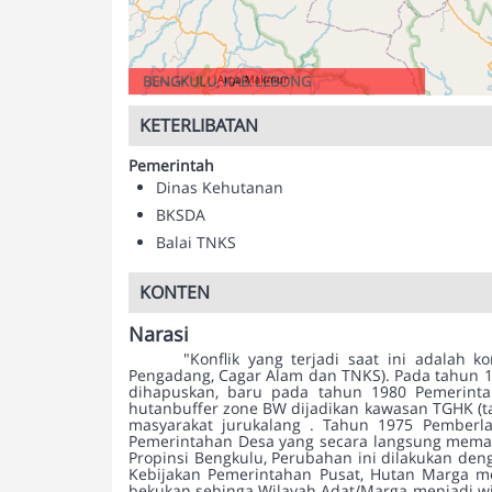
BENGKULU, KAB. LEBONG
KETERLIBATAN
Pemerintah
Dinas Kehutanan
BKSDA
Balai TNKS
KONTEN
Narasi
"Konflik yang terjadi saat ini adalah
Pengadang, Cagar Alam dan TNKS). Pada tahun 1
dihapuskan, baru pada tahun 1980 Pemerinta
hutanbuffer zone BW dijadikan kawasan TGHK (t
masyarakat jurukalang . Tahun 1975 Pember
Pemerintahan Desa yang secara langsung memang
Propinsi Bengkulu, Perubahan ini dilakukan de
Kebijakan Pemerintahan Pusat, Hutan Marga m
bekukan sehinga Wilayah Adat/Marga menjadi wi