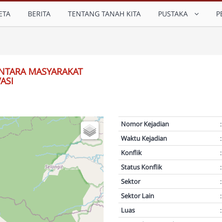
ETA
BERITA
TENTANG TANAH KITA
PUSTAKA
P
ANTARA MASYARAKAT
ASI
Nomor Kejadian
:
Waktu Kejadian
:
Konflik
:
Status Konflik
:
Sektor
:
Sektor Lain
:
Luas
: