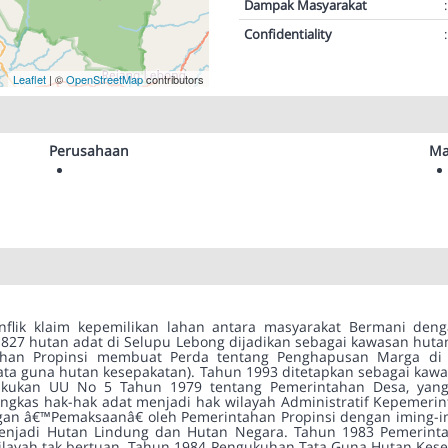
Dampak Masyarakat
:
Confidentiality
:
Leaflet
| ©
OpenStreetMap
contributors
Perusahaan
Ma
 konflik klaim kepemilikan lahan antara masyarakat Bermani d
827 hutan adat di Selupu Lebong dijadikan sebagai kawasan hut
han Propinsi membuat Perda tentang Penghapusan Marga di 
ata guna hutan kesepakatan). Tahun 1993 ditetapkan sebagai k
lakukan UU No 5 Tahun 1979 tentang Pemerintahan Desa, yan
kas hak-hak adat menjadi hak wilayah Administratif Kepemerintah
ngan â€™Pemaksaanâ€ oleh Pemerintahan Propinsi dengan iming
enjadi Hutan Lindung dan Hutan Negara. Tahun 1983 Pemerinta
layah tak bertuan. Tahun 1984 Pengukuhan Tata Guna Hutan Kes