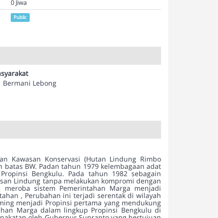
0 Jiwa
Public
syarakat
Bermani Lebong
engan Kawasan Konservasi (Hutan Lindung Rimbo
an batas BW. Padan tahun 1979 kelembagaan adat
Propinsi Bengkulu. Pada tahun 1982 sebagain
awasan Lindung tanpa melakukan kompromi dengan
g meroba sistem Pemerintahan Marga menjadi
an , Perubahan ini terjadi serentak di wilayah
-iming menjadi Propinsi pertama yang mendukung
han Marga dalam lingkup Propinsi Bengkulu di
epakatan oleh Gubernur Suprapto yang bertujuan