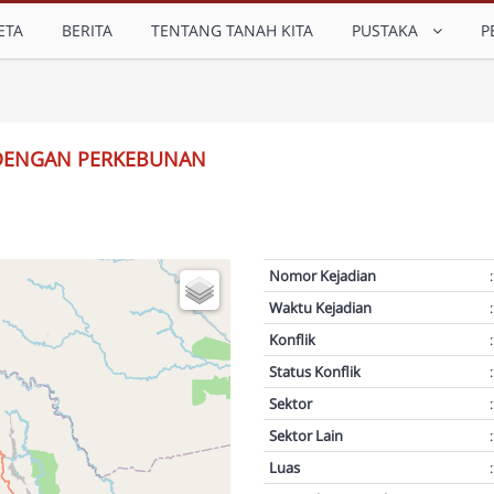
ETA
BERITA
TENTANG TANAH KITA
PUSTAKA
P
 DENGAN PERKEBUNAN
Nomor Kejadian
:
Waktu Kejadian
:
Konflik
:
Status Konflik
:
Sektor
:
Sektor Lain
:
Luas
: