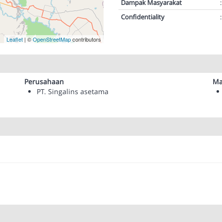
Dampak Masyarakat
:
Confidentiality
:
Leaflet
| ©
OpenStreetMap
contributors
Perusahaan
Ma
PT. Singalins asetama