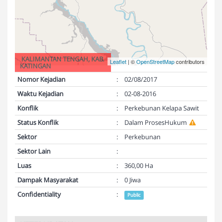
KALIMANTAN TENGAH, KAB.
Leaflet
| ©
OpenStreetMap
contributors
KATINGAN
Nomor Kejadian
:
02/08/2017
Waktu Kejadian
:
02-08-2016
Konflik
:
Perkebunan Kelapa Sawit
Status Konflik
:
Dalam ProsesHukum
Sektor
:
Perkebunan
Sektor Lain
:
Luas
:
360,00 Ha
Dampak Masyarakat
:
0 Jiwa
Confidentiality
:
Public