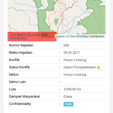
SULAWESI SELATAN, KAB.
Leaflet
| ©
OpenStreetMap
contributors
ENREKANG
Nomor Kejadian
:
008
Waktu Kejadian
:
09-05-2017
Konflik
:
Hutan Lindung
Status Konflik
:
Dalam ProsesMediasi
Sektor
:
Hutan Lindung
Sektor Lain
:
Luas
:
3.000,00 Ha
Dampak Masyarakat
:
0 Jiwa
Confidentiality
:
Public