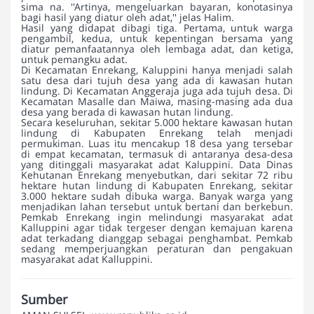
sima na. ''Artinya, mengeluarkan bayaran, konotasinya
bagi hasil yang diatur oleh adat,'' jelas Halim.
Hasil yang didapat dibagi tiga. Pertama, untuk warga
pengambil, kedua, untuk kepentingan bersama yang
diatur pemanfaatannya oleh lembaga adat, dan ketiga,
untuk pemangku adat.
Di Kecamatan Enrekang, Kaluppini hanya menjadi salah
satu desa dari tujuh desa yang ada di kawasan hutan
lindung. Di Kecamatan Anggeraja juga ada tujuh desa. Di
Kecamatan Masalle dan Maiwa, masing-masing ada dua
desa yang berada di kawasan hutan lindung.
Secara keseluruhan, sekitar 5.000 hektare kawasan hutan
lindung di Kabupaten Enrekang telah menjadi
permukiman. Luas itu mencakup 18 desa yang tersebar
di empat kecamatan, termasuk di antaranya desa-desa
yang ditinggali masyarakat adat Kaluppini. Data Dinas
Kehutanan Enrekang menyebutkan, dari sekitar 72 ribu
hektare hutan lindung di Kabupaten Enrekang, sekitar
3.000 hektare sudah dibuka warga. Banyak warga yang
menjadikan lahan tersebut untuk bertani dan berkebun.
Pemkab Enrekang ingin melindungi masyarakat adat
Kalluppini agar tidak tergeser dengan kemajuan karena
adat terkadang dianggap sebagai penghambat. Pemkab
sedang memperjuangkan peraturan dan pengakuan
masyarakat adat Kalluppini.
Sumber