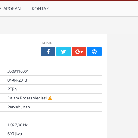
ELAPORAN
KONTAK
SHARE
3509110001
04-04-2013
PTPN
Dalam ProsesMediasi
Perkebunan
1.027,00 Ha
690 Jiwa