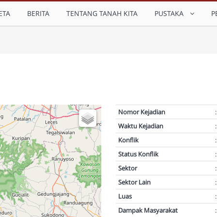
ETA
BERITA
TENTANG TANAH KITA
PUSTAKA
P
Nomor Kejadian
:
Waktu Kejadian
:
Konflik
:
Status Konflik
:
Sektor
:
Sektor Lain
:
Luas
:
Dampak Masyarakat
: