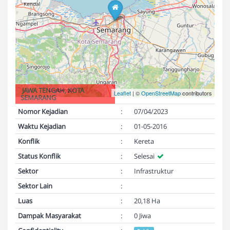
JAWA TENGAH, KOTA
Leaflet
| ©
OpenStreetMap
contributors
SEMARANG
Nomor Kejadian
:
07/04/2023
Waktu Kejadian
:
01-05-2016
Konflik
:
Kereta
Status Konflik
:
Selesai
Sektor
:
Infrastruktur
Sektor Lain
:
Luas
:
20,18 Ha
Dampak Masyarakat
:
0 Jiwa