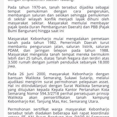
Pada tahun 1970-an, tanah tersebut dijadika sebagai
tempat pemukiman dengan cara pengerukan,
membangun saluran dan selokan sehingga pemukiman
di sekitar wilayah konflik menjadi layak dihuni oleh
masyarakat sekitar. Masyarakat memulai membayar
pajak Ipeda (Iuran Pembangunan Daerah) dan PBB (Pajak
Bumi Bangunan) hingga saat ini
Masyarakat Kebonharjo mulai mengadakan pemetaan
tanah pada tahun 1982. Pemerintah Daerah turut
membantu pengurusan jalan, saluran listrik, saluran
PDAM, dan jaringan telepon pada tahun 1988.
Masyarakat mengelola tanah tempat mereka bermukim
lebih dari 25 tahun, diatas Tanah Negara dan terdiri atas
3.500 rumah dengan jumlah penduduk sebanyak 18.000
jiwa.
Pada 26 Juni 2000, masyarakat Kebonharjo dengan
bantuan Walikota Semarang, Sukawi Sutarip, melalui
ajudikasi mengirim surat permohonan pelepasan asset.
Hal ini ditindaklanjuti dengan Surat Walikota Semarang
yang ditujukan kepada Kepala Kantor Pertanahan Kota
Semarang Nomor 594.3/2718 perihal persetujuan prinsip
Walikota akan pensertifikatan tanah kampung
Kebonharjo Kel. Tanjung Mas, Kec. Semarang Utara.
Permohonan sertifikat warga masyarakat Kebonharjo
tersebut telah diadakan beberapa kali rapat koordinasi
antara PT. KAI Pusat Bandung dan DAOP IV Semarang