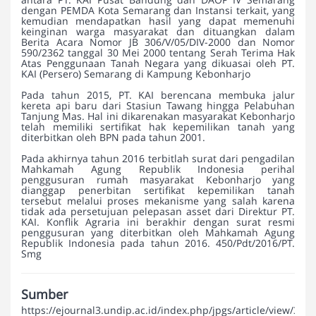
dengan PEMDA Kota Semarang dan Instansi terkait, yang
kemudian mendapatkan hasil yang dapat memenuhi
keinginan warga masyarakat dan dituangkan dalam
Berita Acara Nomor JB 306/V/05/DIV-2000 dan Nomor
590/2362 tanggal 30 Mei 2000 tentang Serah Terima Hak
Atas Penggunaan Tanah Negara yang dikuasai oleh PT.
KAI (Persero) Semarang di Kampung Kebonharjo
Pada tahun 2015, PT. KAI berencana membuka jalur
kereta api baru dari Stasiun Tawang hingga Pelabuhan
Tanjung Mas. Hal ini dikarenakan masyarakat Kebonharjo
telah memiliki sertifikat hak kepemilikan tanah yang
diterbitkan oleh BPN pada tahun 2001.
Pada akhirnya tahun 2016 terbitlah surat dari pengadilan
Mahkamah Agung Republik Indonesia perihal
penggusuran rumah masyarakat Kebonharjo yang
dianggap penerbitan sertifikat kepemilikan tanah
tersebut melalui proses mekanisme yang salah karena
tidak ada persetujuan pelepasan asset dari Direktur PT.
KAI. Konflik Agraria ini berakhir dengan surat resmi
penggusuran yang diterbitkan oleh Mahkamah Agung
Republik Indonesia pada tahun 2016. 450/Pdt/2016/PT.
Smg
Sumber
https://ejournal3.undip.ac.id/index.php/jpgs/article/view/314