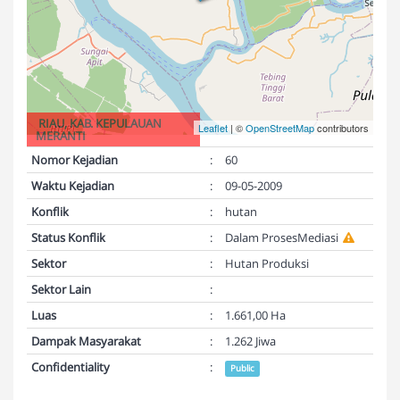
RIAU, KAB. KEPULAUAN
Leaflet
| ©
OpenStreetMap
contributors
MERANTI
Nomor Kejadian
:
60
Waktu Kejadian
:
09-05-2009
Konflik
:
hutan
Status Konflik
:
Dalam ProsesMediasi
Sektor
:
Hutan Produksi
Sektor Lain
:
Luas
:
1.661,00 Ha
Dampak Masyarakat
:
1.262 Jiwa
Confidentiality
:
Public