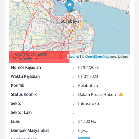
JAWA TIMUR, KOTA
Leaflet
| ©
OpenStreetMap
contributors
SURABAYA
Nomor Kejadian
:
07/04/2023
Waktu Kejadian
:
01-01-2023
Konflik
:
Pelabuhan
Status Konflik
:
Dalam ProsesHukum
Sektor
:
Infrastruktur
Sektor Lain
:
Luas
:
542,00 Ha
Dampak Masyarakat
:
0 Jiwa