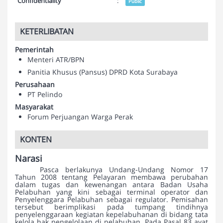
Confidentiality
:
Public
KETERLIBATAN
Pemerintah
Menteri ATR/BPN
Panitia Khusus (Pansus) DPRD Kota Surabaya
Perusahaan
PT Pelindo
Masyarakat
Forum Perjuangan Warga Perak
KONTEN
Narasi
Pasca berlakunya Undang-Undang Nomor 17
Tahun 2008 tentang Pelayaran membawa perubahan
dalam tugas dan kewenangan antara Badan Usaha
Pelabuhan yang kini sebagai terminal operator dan
Penyelenggara Pelabuhan sebagai regulator. Pemisahan
tersebut berimplikasi pada tumpang tindihnya
penyelenggaraan kegiatan kepelabuhanan di bidang tata
kelola hak pengelolaan di pelabuhan. Pada Pasal 83 ayat