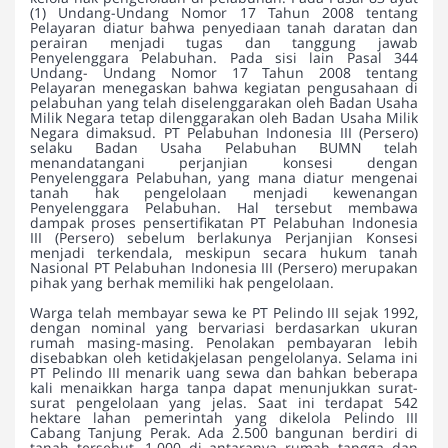
(1) Undang-Undang Nomor 17 Tahun 2008 tentang
Pelayaran diatur bahwa penyediaan tanah daratan dan
perairan menjadi tugas dan tanggung jawab
Penyelenggara Pelabuhan. Pada sisi lain Pasal 344
Undang- Undang Nomor 17 Tahun 2008 tentang
Pelayaran menegaskan bahwa kegiatan pengusahaan di
pelabuhan yang telah diselenggarakan oleh Badan Usaha
Milik Negara tetap dilenggarakan oleh Badan Usaha Milik
Negara dimaksud. PT Pelabuhan Indonesia III (Persero)
selaku Badan Usaha Pelabuhan BUMN telah
menandatangani perjanjian konsesi dengan
Penyelenggara Pelabuhan, yang mana diatur mengenai
tanah hak pengelolaan menjadi kewenangan
Penyelenggara Pelabuhan. Hal tersebut membawa
dampak proses pensertifikatan PT Pelabuhan Indonesia
III (Persero) sebelum berlakunya Perjanjian Konsesi
menjadi terkendala, meskipun secara hukum tanah
Nasional PT Pelabuhan Indonesia III (Persero) merupakan
pihak yang berhak memiliki hak pengelolaan.
Warga telah membayar sewa ke PT Pelindo III sejak 1992,
dengan nominal yang bervariasi berdasarkan ukuran
rumah masing-masing. Penolakan pembayaran lebih
disebabkan oleh ketidakjelasan pengelolanya. Selama ini
PT Pelindo III menarik uang sewa dan bahkan beberapa
kali menaikkan harga tanpa dapat menunjukkan surat-
surat pengelolaan yang jelas. Saat ini terdapat 542
hektare lahan pemerintah yang dikelola Pelindo III
Cabang Tanjung Perak. Ada 2.500 bangunan berdiri di
tanah tersebut, 1.000 di antaranya rumah tangga dan