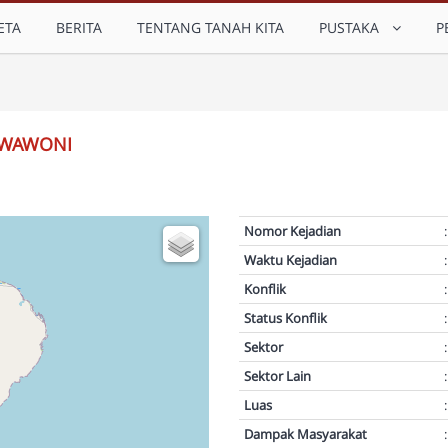
ETA
BERITA
TENTANG TANAH KITA
PUSTAKA
P
 WAWONI
Nomor Kejadian
:
Waktu Kejadian
:
Konflik
:
Status Konflik
:
Sektor
:
Sektor Lain
:
Luas
:
Dampak Masyarakat
: