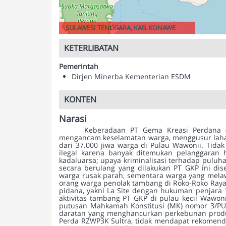
SULAWESI TENGGARA, KAB. KONAWE
KETERLIBATAN
Pemerintah
Dirjen Minerba Kementerian ESDM
KONTEN
Narasi
Keberadaan PT Gema Kreasi Perdana (
mengancam keselamatan warga, menggusur laha
dari 37.000 jiwa warga di Pulau Wawonii. Tid
ilegal karena banyak ditemukan pelanggaran 
kadaluarsa; upaya kriminalisasi terhadap pulu
secara berulang yang dilakukan PT GKP ini d
warga rusak parah, sementara warga yang melawa
orang warga penolak tambang di Roko-Roko Raya 
pidana, yakni La Site dengan hukuman penjara
aktivitas tambang PT GKP di pulau kecil Wawon
putusan Mahkamah Konstitusi (MK) nomor 3/PUU-
daratan yang menghancurkan perkebunan produk
Perda RZWP3K Sultra, tidak mendapat rekomendas