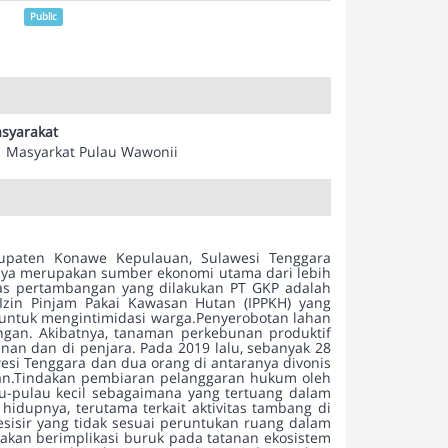
Public
syarakat
Masyarkat Pulau Wawonii
upaten Konawe Kepulauan, Sulawesi Tenggara
ya merupakan sumber ekonomi utama dari lebih
tas pertambangan yang dilakukan PT GKP adalah
Izin Pinjam Pakai Kawasan Hutan (IPPKH) yang
 untuk mengintimidasi warga.Penyerobotan lahan
gan. Akibatnya, tanaman perkebunan produktif
nan dan di penjara. Pada 2019 lalu, sebanyak 28
esi Tenggara dan dua orang di antaranya divonis
lan.Tindakan pembiaran pelanggaran hukum oleh
au-pulau kecil sebagaimana yang tertuang dalam
idupnya, terutama terkait aktivitas tambang di
isir yang tidak sesuai peruntukan ruang dalam
 akan berimplikasi buruk pada tatanan ekosistem