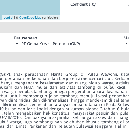
Confidentiality
:
Leaflet
| ©
OpenStreetMap
contributors
Perusahaan
Ma
PT Gema Kreasi Perdana (GKP)
GKP), anak perusahaan Harita Group, di Pulau Wawonii, Kab
n pertanian-perkebunan dan berpotensi mencemari laut. Keduan
ak hanya mengancam keselamatan dan ruang hidup warga, aktivi
hukum dan HAM, mulai dari aktivitas tambang di pulau kecil; 
han warga penolak tambang; hingga pengerahan aparat keamanan
isebut untuk membangun jalan tambang menuju lokasi penamban
n diintimidasi dan dikriminalisasi hingga mendekam di sel taha
dikriminalisasi, enam di antaranya sempat ditahan di Polda Sulaw
 10 bulan dan Idris Ladiri dengan hukuman pidana 3 tahun 6 bu
ii, telah mengabaikan hak konstitusi masyarakat pesisir dan pul
VIII/2010. Dampaknya, masyarakat kehilangan akses dan ruang h
tif warga, juga pembangunan pelabuhan khusus tambang di pes
i dari Dinas Perikanan dan Kelautan Sulawesi Tenggara. Hal ini