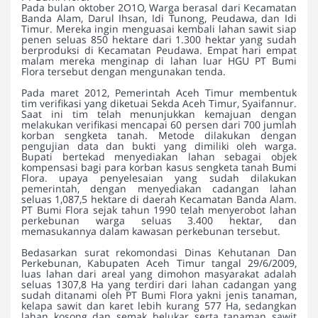
Pada bulan oktober 2O1O, Warga berasal dari Kecamatan
Banda Alam, Darul Ihsan, Idi Tunong, Peudawa, dan Idi
Timur. Mereka ingin menguasai kembali lahan sawit siap
penen seluas 850 hektare dari 1.300 hektar yang sudah
berproduksi di Kecamatan Peudawa. Empat hari empat
malam mereka menginap di lahan luar HGU PT Bumi
Flora tersebut dengan mengunakan tenda.
Pada maret 2012, Pemerintah Aceh Timur membentuk
tim verifikasi yang diketuai Sekda Aceh Timur, Syaifannur.
Saat ini tim telah menunjukkan kemajuan dengan
melakukan verifikasi mencapai 60 persen dari 700 jumlah
korban sengketa tanah. Metode dilakukan dengan
pengujian data dan bukti yang dimiliki oleh warga.
Bupati bertekad menyediakan lahan sebagai objek
kompensasi bagi para korban kasus sengketa tanah Bumi
Flora. upaya penyelesaian yang sudah dilakukan
pemerintah, dengan menyediakan cadangan lahan
seluas 1,087,5 hektare di daerah Kecamatan Banda Alam.
PT Bumi Flora sejak tahun 1990 telah menyerobot lahan
perkebunan warga seluas 3.400 hektar, dan
memasukannya dalam kawasan perkebunan tersebut.
Bedasarkan surat rekomondasi Dinas Kehutanan Dan
Perkebunan, Kabupaten Aceh Timur tangal 29/6/2009,
luas lahan dari areal yang dimohon masyarakat adalah
seluas 1307,8 Ha yang terdiri dari lahan cadangan yang
sudah ditanami oleh PT Bumi Flora yakni jenis tanaman,
kelapa sawit dan karet lebih kurang 577 Ha, sedangkan
lahan kosong dan semak belukar serta tanaman sawit