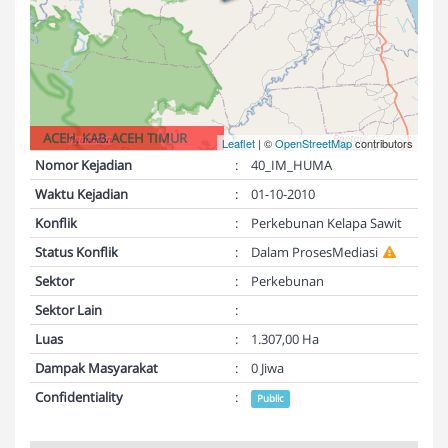
ACEH, KAB. ACEH TIMUR
Leaflet
| ©
OpenStreetMap
contributors
Nomor Kejadian
:
40_IM_HUMA
Waktu Kejadian
:
01-10-2010
Konflik
:
Perkebunan Kelapa Sawit
Status Konflik
:
Dalam ProsesMediasi
Sektor
:
Perkebunan
Sektor Lain
:
Luas
:
1.307,00 Ha
Dampak Masyarakat
:
0 Jiwa
Confidentiality
:
Public