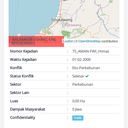
KALIMANTAN BARAT, KAB.
Leaflet
| ©
OpenStreetMap
contributors
BENGKAYANG
Nomor Kejadian
:
75_AMAN-FWI_Himas
Waktu Kejadian
:
01-02-2000
Konflik
:
Eks-Perkebunan
Status Konflik
:
Selesai
Sektor
:
Perkebunan
Sektor Lain
:
Luas
:
0,00 Ha
Dampak Masyarakat
:
0 Jiwa
Confidentiality
:
Public