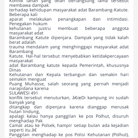
Konflik lahan yang telah berlangsung lama tersebut
membawa dampak
terhadap kehidupan masyarakat adat Barambang-Katute.
Beberapa kali
aparat melakukan penangkapan dan intimidasi.
Penegakan hukum
kehutanan justru membuat beberapa anggota
masyarakat adat
Barambang Katute dipenjara. Dampak yang tidak kalah
berat adalah
trauma mendalam yang menghinggapi masyarakat adat
Barambang
Katute. Hal-hal tersebut menyebabkan ketidakpercayaan
masyarakat
adat Barambang katute kepada Pemerintah, khususnya
Dinas
Kehutanan dan Kepala terbangun dan semakin hari
semakin menguat
Puang Muhasse, salah seorang yang pernah menjadi
narapidana karena
SULAWESI 491
konflik tersebut menuturkan, â€œDi kampung ini sudah
banyak yang
ditangkap dan dipenjara karena dianggap merusak
hutan lindung,
apalagi kalau hanya panggilan ke pos Polhut, disuruh
menghadap Pak
Camat atau ke Polsek, hampir setiap bulan ada kejadian
seperti itu.â€
Panggilan menghadap ke pos Polisi Kehutanan (Polhut),