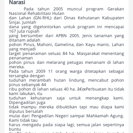
Narasi
Pada tahun 2005 muncul program Gerakan
Nasional Rehabilitasi Hutan
dan Lahan (GN-RHL) dari Dinas Kehutanan Kabupaten
Sinjai. Jumlah
dana yang digelontorkan untuk program ini mencapai
167 juta rupiah
yang bersumber dari APBN 2005. Jenis tanaman yang
ditanam adalah
pohon Pinus, Mahoni, Gamelina, dan Kayu manis. Lahan
yang menjadi
target penanaman seluas 84 ha. Masyarakat menentang
penanaman
pohon pinus dan melarang petugas menanam di lahan
mereka.
Pada tahun 2009 11 orang warga ditetapkan sebagai
tersangka dengan
tuduhan merambah hutan lindung, mencabut pohon
pinus sebanyak 44
ribu pohon di lahan seluas 40 ha. â€œPerbuatan itu tidak
kami lakukan, itu
tuduhan kehutanan saja untuk menangkap kami.
Dipengadilan juga
tidak mampu mereka dibuktikan tapi mau diapa kami
diputus bersalah
mulai dari Pengadilan Negeri sampai Mahkamah Agung.
Kami tidak tau
harus mengadu pada siapa lagi, semua jalan sepertinya
buntu