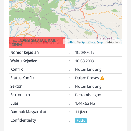
SULAWESI SELATAN, KAB.
Leaflet
| ©
OpenStreetMap
contributors
SINJAI
Nomor Kejadian
:
10/08/2017
Waktu Kejadian
:
10-08-2009
Konflik
:
Hutan Lindung
Status Konflik
:
Dalam Proses
Sektor
:
Hutan Lindung
Sektor Lain
:
Pertambangan
Luas
:
1.447,53 Ha
Dampak Masyarakat
:
11 Jiwa
Confidentiality
:
Public