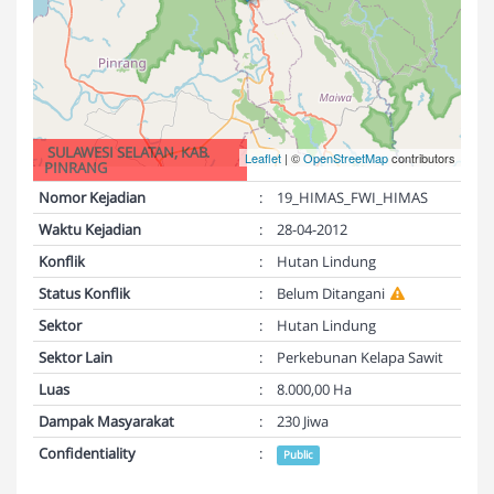
SULAWESI SELATAN, KAB.
Leaflet
| ©
OpenStreetMap
contributors
PINRANG
Nomor Kejadian
:
19_HIMAS_FWI_HIMAS
Waktu Kejadian
:
28-04-2012
Konflik
:
Hutan Lindung
Status Konflik
:
Belum Ditangani
Sektor
:
Hutan Lindung
Sektor Lain
:
Perkebunan Kelapa Sawit
Luas
:
8.000,00 Ha
Dampak Masyarakat
:
230 Jiwa
Confidentiality
:
Public