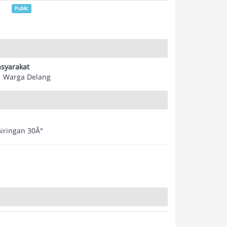
Public
syarakat
Warga Delang
iringan 30Â°